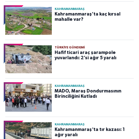
KAHRAMANMARAŞ
Kahramanmaraş’ta kaç kırsal
mahalle var?
TÜRKIYE GÜNDEMI
Hafif ticari araç şarampole
yuvarlandı: 2’si ağır 5 yaralı
KAHRAMANMARAŞ
MADO, Maraş Dondurmasının
Birinciliğini Kutladı
KAHRAMANMARAŞ
Kahramanmaraş'ta tır kazası: 1
ağır yaralı