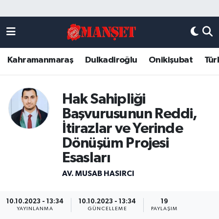
Künye
Kahramanmaraş Nöbetçi Eczaneler
Kahramanmaraş
Dulkadiroğlu
Onikişubat
Tür
DULKADİROĞLU
Kahramanmaraş Hava Durumu
KAHRAMANMARAŞ
Kahramanmaraş Trafik Yoğunluk Haritası
Hak Sahipliği
Başvurusunun Reddi,
ONİKİŞUBAT
Süper Lig Puan Durumu ve Fikstür
İtirazlar ve Yerinde
ÖZEL HABER
Tüm Manşetler
Dönüşüm Projesi
Esasları
Künye
Son Dakika Haberleri
AV. MUSAB HASIRCI
Haber Arşivi
10.10.2023 - 13:34
10.10.2023 - 13:34
19
YAYINLANMA
GÜNCELLEME
PAYLAŞIM