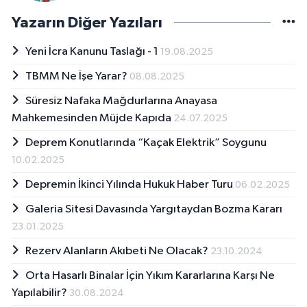
Yazarın Diğer Yazıları
Yeni İcra Kanunu Taslağı - 1
19.08.2025
TBMM Ne İşe Yarar?
08.08.2025
Süresiz Nafaka Mağdurlarına Anayasa
Mahkemesinden Müjde Kapıda
24.07.2025
Deprem Konutlarında “Kaçak Elektrik” Soygunu
10.02.2025
Depremin İkinci Yılında Hukuk Haber Turu
06.02.2025
Galeria Sitesi Davasında Yargıtaydan Bozma Kararı
23.01.2025
Rezerv Alanların Akıbeti Ne Olacak?
23.10.2024
Orta Hasarlı Binalar İçin Yıkım Kararlarına Karşı Ne
Yapılabilir?
30.08.2024