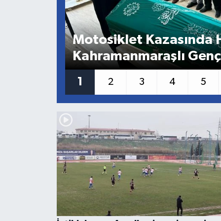
Motosiklet Kazasında 
Kahramanmaraşlı Genç
Uğurlandı
1
2
3
4
5