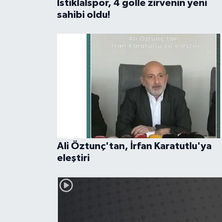
İstiklalspor, 4 golle zirvenin yeni
sahibi oldu!
Ali Öztunç'tan, İrfan Karatutlu'ya
eleştiri