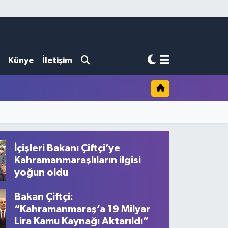
Künye
İletişim
İçişleri Bakanı Çiftçi’ye
Kahramanmaraşlıların ilgisi
yoğun oldu
Bakan Çiftçi:
“Kahramanmaraş’a 19 Milyar
Lira Kamu Kaynağı Aktarıldı”