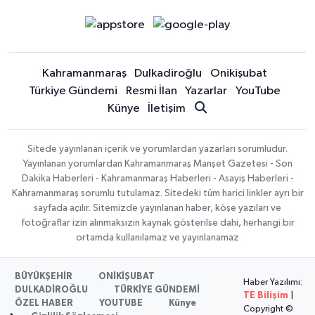
Kahramanmaraş
Dulkadiroğlu
Onikişubat
Türkiye Gündemi
Resmi İlan
Yazarlar
YouTube
Künye
İletişim
Sitede yayınlanan içerik ve yorumlardan yazarları sorumludur.
Yayınlanan yorumlardan Kahramanmaraş Manşet Gazetesi - Son
Dakika Haberleri - Kahramanmaraş Haberleri - Asayiş Haberleri -
Kahramanmaraş sorumlu tutulamaz. Sitedeki tüm harici linkler ayrı bir
sayfada açılır. Sitemizde yayınlanan haber, köşe yazıları ve
fotoğraflar izin alınmaksızın kaynak gösterilse dahi, herhangi bir
ortamda kullanılamaz ve yayınlanamaz
BÜYÜKŞEHİR
ONİKİŞUBAT
Haber Yazılımı:
DULKADİROĞLU
TÜRKİYE GÜNDEMİ
TE Bilişim
|
ÖZEL HABER
YOUTUBE
Künye
Copyright ©