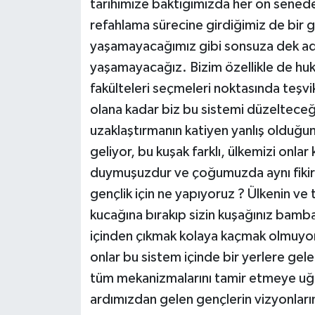
tarihimize baktığımızda her on senede
refahlama sürecine girdiğimiz de bir 
yaşamayacağımız gibi sonsuza dek ad
yaşamayacağız. Bizim özellikle de huk
fakülteleri seçmeleri noktasında teşvik
olana kadar biz bu sistemi düzelteceğ
uzaklaştırmanın katiyen yanlış olduğu
geliyor, bu kuşak farklı, ülkemizi onlar
duymuşuzdur ve çoğumuzda aynı fikird
gençlik için ne yapıyoruz ? Ülkenin ve 
kucağına bırakıp sizin kuşağınız bambaş
içinden çıkmak kolaya kaçmak olmuyor
onlar bu sistem içinde bir yerlere gel
tüm mekanizmalarını tamir etmeye uğr
ardımızdan gelen gençlerin vizyonların