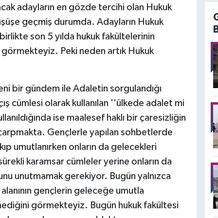
pacak adayların en gözde tercihi olan Hukuk
düşüşe geçmiş durumda. Adayların Hukuk
irlikte son 5 yılda hukuk fakültelerinin
ni görmekteyiz. Peki neden artık Hukuk
eni bir gündem ile Adaletin sorgulandığı
ş cümlesi olarak kullanılan ''ülkede adalet mi
lanıldığında ise maalesef haklı bir çaresizliğin
çarpmakta. Gençlerle yapılan sohbetlerde
akıp umutlanırken onların da gelecekleri
ürekli karamsar cümleler yerine onların da
ğunu unutmamak gerekiyor. Bugün yalnızca
k alanının gençlerin geleceğe umutla
ediğini görmekteyiz. Bugün hukuk fakültesi