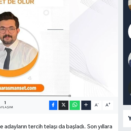
1
-
+
A
A
AYLAŞIM
Y
le adayların tercih telaşı da başladı. Son yıllara