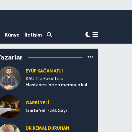
Künye
İletişim
Yazarlar
EYÜP KAĞAN ATLI
KSÜ Tıp Fakültesi
Hastanesi’nden memnun kalan
var mı?
GARBI YELI
Garbi Yeli - 58. Sayı
DR.KEMAL DURUHAN