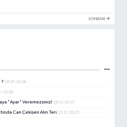
SONRAKI
r ?
26.01.2026
01.2026
ya "Ayar" Veremezsiniz!
29.12.2025
Altında Can Çekişen Alın Teri
22.12.2025