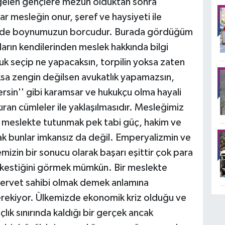
 gelen gençlere mezun olduktan sonra
ar mesleğin onur, şeref ve haysiyeti ile
k de boynumuzun borcudur. Burada gördüğüm
arın kendilerinden meslek hakkında bilgi
uk seçip ne yapacaksın, torpilin yoksa zaten
sa zengin değilsen avukatlık yapamazsın,
rsin'' gibi karamsar ve hukukçu olma hayali
 kıran cümleler ile yaklaşılmasıdır. Mesleğimiz
k meslekte tutunmak pek tabi güç, hakim ve
ak bunlar imkansız da değil. Emperyalizmin ve
izin bir sonucu olarak başarı eşittir çok para
ü kestiğini görmek mümkün. Bir meslekte
 servet sahibi olmak demek anlamına
rekiyor. Ülkemizde ekonomik kriz olduğu ve
k sınırında kaldığı bir gerçek ancak