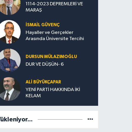
1114-2023 DEPREMLERİ VE
MARAŞ
İSMAİL GÜVENÇ
Hayaller ve Gerçekler
Arasında Üniversite Tercihi
DURSUN MÜLAZIMOĞLU
DUR VE DÜŞÜN- 6
ALİ BÜYÜKÇAPAR
YENİ PARTİ HAKKINDA İKİ
KELAM
ükleniyor...