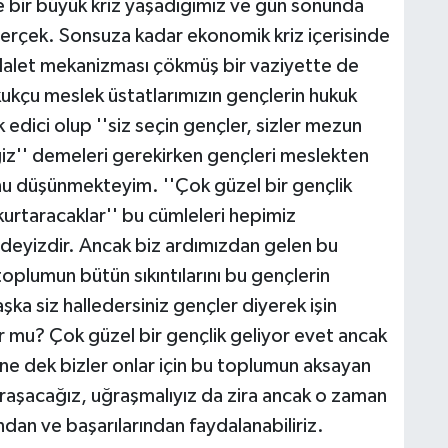
 bir büyük kriz yaşadığımız ve gün sonunda
gerçek. Sonsuza kadar ekonomik kriz içerisinde
alet mekanizması çökmüş bir vaziyette de
ukçu meslek üstatlarımızın gençlerin hukuk
 edici olup ''siz seçin gençler, sizler mezun
iz'' demeleri gerekirken gençleri meslekten
nu düşünmekteyim. ''Çok güzel bir gençlik
 kurtaracaklar'' bu cümleleri hepimiz
eyizdir. Ancak biz ardımızdan gelen bu
toplumun bütün sıkıntılarını bu gençlerin
ka siz halledersiniz gençler diyerek işin
 mu? Çok güzel bir gençlik geliyor evet ancak
ene dek bizler onlar için bu toplumun aksayan
aşacağız, uğraşmalıyız da zira ancak o zaman
dan ve başarılarından faydalanabiliriz.