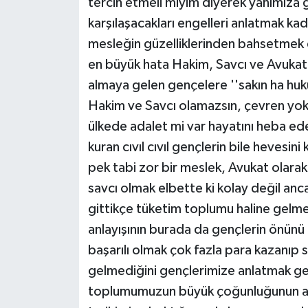
tercih etmeli miyim diyerek yanımıza
karşılaşacakları engelleri anlatmak kad
mesleğin güzelliklerinden bahsetme
en büyük hata Hakim, Savcı ve Avukatl
almaya gelen gençelere ''sakın ha huk
Hakim ve Savcı olamazsın, çevren yok
ülkede adalet mi var hayatını heba ede
kuran cıvıl cıvıl gençlerin bile hevesini
pek tabi zor bir meslek, Avukat olara
savcı olmak elbette ki kolay değil anc
gittikçe tüketim toplumu haline gelmem
anlayışının burada da gençlerin önün
başarılı olmak çok fazla para kazanıp
gelmediğini gençlerimize anlatmak ge
toplumumuzun büyük çoğunluğunun açlı