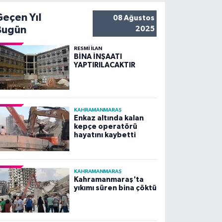
Geçen Yıl
08 Ağustos
Bugün
2025
RESMİ İLAN
BİNA İNŞAATI
YAPTIRILACAKTIR
KAHRAMANMARAŞ
Enkaz altında kalan
kepçe operatörü
hayatını kaybetti
KAHRAMANMARAŞ
Kahramanmaraş'ta
yıkımı süren bina çöktü