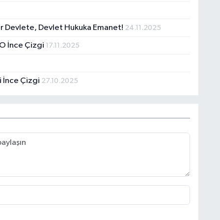
ar Devlete, Devlet Hukuka Emanet!
24.11.2025
i O İnce Çizgi
17.11.2025
i İnce Çizgi
27.10.2025