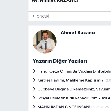
Av. Ahmet KAZANCI
ÖNCEKI
Ahmet Kazancı
Yazarın Diğer Yazıları
Hangi Ceza Ölmüş Bir Vicdanı Diriltebili
Kardeş Payı mı, Mahkeme Kapısı mı?
12.
Cübbeye Düğme Dikemezsiniz, Savunma
Sosyal Devletin Kırık Kanadı: Prim Yükü 
MAHKUMDAN ÖNCE İNSAN!
15.12.2025