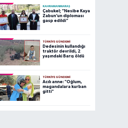
KAHRAMANMARAŞ
Çabukel; “Nesibe Kaya
Zabun’un diploması
gasp edildi”
TÜRKIYE GÜNDEMI
Dedesinin kullandığı
traktör devrildi, 2
yaşındaki Barış öldü
TÜRKIYE GÜNDEMI
Acılı anne: "Oğlum,
magandalara kurban
gitti"