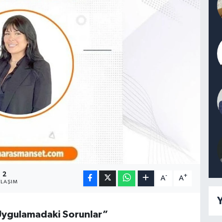
2
-
+
A
A
YLAŞIM
Y
Uygulamadaki Sorunlar”