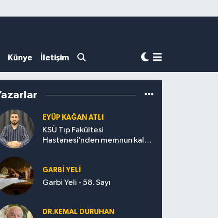
Künye
İletişim
Yazarlar
EYÜP KAĞAN ATLI
KSÜ Tıp Fakültesi
Hastanesi’nden memnun kalan
var mı?
GARBI YELI
Garbi Yeli - 58. Sayı
DR.KEMAL DURUHAN