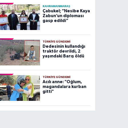
KAHRAMANMARAŞ
Çabukel; “Nesibe Kaya
Zabun’un diploması
gasp edildi”
TÜRKIYE GÜNDEMI
Dedesinin kullandığı
traktör devrildi, 2
yaşındaki Barış öldü
TÜRKIYE GÜNDEMI
Acılı anne: "Oğlum,
magandalara kurban
gitti"