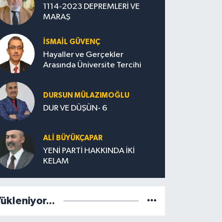
1114-2023 DEPREMLERİ VE
MARAŞ
İSMAİL GÜVENÇ
Hayaller ve Gerçekler
Arasında Üniversite Tercihi
DURSUN MÜLAZIMOĞLU
DUR VE DÜŞÜN- 6
ALİ BÜYÜKÇAPAR
YENİ PARTİ HAKKINDA İKİ
KELAM
ükleniyor...