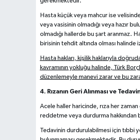
gerekmektedir.
Hasta küçük veya mahcur ise velisinden 
veya vasisinin olmadığı veya hazır bu
olmadığı hallerde bu şart aranmaz. Ha
birisinin tehdit altında olması halinde 
Hasta hakları, kişilik haklarıyla doğruda
kavramının yokluğu halinde, Türk Bor
düzenlemeyle manevi zarar ve bu zara
4.
Rızanın Geri Alınması ve Tedavi
Acele haller haricinde, rıza her zaman 
reddetme veya durdurma hakkından b
Tedavinin durdurulabilmesi için tıbbi
bulunmaması gerekmektedir. Bu dur