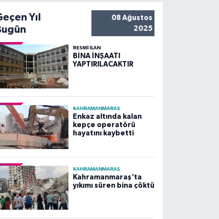
Geçen Yıl
08 Ağustos
Bugün
2025
RESMİ İLAN
BİNA İNŞAATI
YAPTIRILACAKTIR
KAHRAMANMARAŞ
Enkaz altında kalan
kepçe operatörü
hayatını kaybetti
KAHRAMANMARAŞ
Kahramanmaraş'ta
yıkımı süren bina çöktü