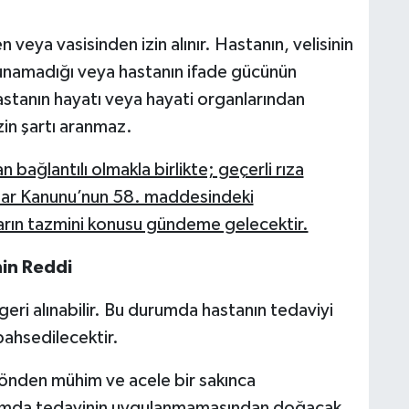
veya vasisinden izin alınır. Hastanın, velisinin
lunamadığı veya hastanın ifade gücünün
stanın hayatı veya hayati organlarından
izin şartı aranmaz.
n bağlantılı olmakla birlikte; geçerli rıza
çlar Kanunu’nun 58. maddesindeki
rın tazmini konusu gündeme gelecektir.
nin Reddi
geri alınabilir. Bu durumda hastanın tedaviyi
ahsedilecektir.
 yönden mühim ve acele bir sakınca
umda tedavinin uygulanmamasından doğacak