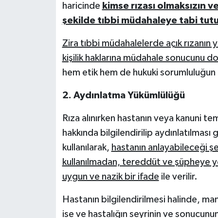
haricinde
kimse rızası olmaksızın v
şekilde tıbbi müdahaleye tabi tut
Zira tıbbi müdahalelerde açık rızanın
kişilik haklarına müdahale sonucunu d
hem etik hem de hukuki sorumluluğun 
2.
Aydınlatma Yükümlülüğü
Rıza alınırken hastanın veya kanuni te
hakkında bilgilendirilip aydınlatılması
kullanılarak,
hastanın anlayabileceği ş
kullanılmadan, tereddüt ve şüpheye y
uygun ve nazik bir ifade
ile verilir.
Hastanın bilgilendirilmesi halinde, man
ise ve hastalığın seyrinin ve sonucunun