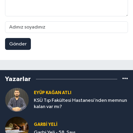
Gönder
Yazarlar
EYÜP KAĞAN ATLI
KSÜ Tıp Fakültesi Hastanesi’nden memnun
kalan var mı?
GARBI YELI
Garbi Yeli - 58. Sayı