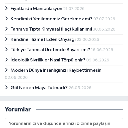
Fiyatlarda Manipülasyon
21.07.2026
Kendimizi Yenilememiz Gerekmez mi?
07.07.2026
Tarım ve Tıpta Kimyasal (İlaç) Kullanımı!
30.06.2026
Kendine Hizmet Eden Önyargı
23.06.2026
Türkiye Tarımsal Üretimde Başarılı mı?
16.06.2026
İdeolojik Sivrilikler Nasıl Törpülenir?
09.06.2026
Modern Dünya İnsanlığınızı Kaybettirmesin
02.06.2026
Göl Neden Maya Tutmadı?
26.05.2026
Yorumlar