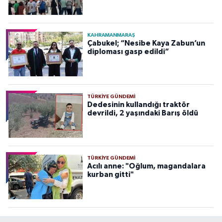
KAHRAMANMARAŞ
Çabukel; “Nesibe Kaya Zabun’un
diploması gasp edildi”
TÜRKIYE GÜNDEMI
Dedesinin kullandığı traktör
devrildi, 2 yaşındaki Barış öldü
TÜRKIYE GÜNDEMI
Acılı anne: "Oğlum, magandalara
kurban gitti"