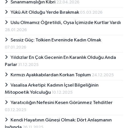
Sınanmamışlığın Kibri
22.04.2026
Yükü Ait Olduğu Yerde Bırakmak
05.03.2026
Uslu Olmamız Öğretildi, Oysa İçimizde Kurtlar Vardı
28.01.2026
Sessiz Güç: Tolkien Evreninde Kadın Olmak
07.01.2026
Yıldızlar En Çok Gecenin En Karanlık Olduğu Anda
Parlar
31.12.2025
Kırmızı Ayakkabılardan Korkan Toplum
24.12.2025
Vasalisa Arketipi: Kadının İçsel Bilgeliğinin
Mitopoetik Yolculuğu
10.12.2025
Yaratıcılığın Nefesini Kesen Görünmez Tehditler
03.12.2025
Kendi Hayatının Güneşi Olmak: Dört Anlaşmanın
Işığında
26.11.2025