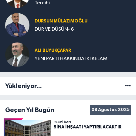
Tercihi
DURSUN MÜLAZIMOĞLU
DUR VE DÜŞÜN- 6
ALİ BÜYÜKÇAPAR
YENİ PARTİ HAKKINDA İKİ KELAM
Yükleniyor...
Geçen Yıl Bugün
08 Ağustos 2025
RESMİ İLAN
BİNA İNŞAATI YAPTIRILACAKTIR