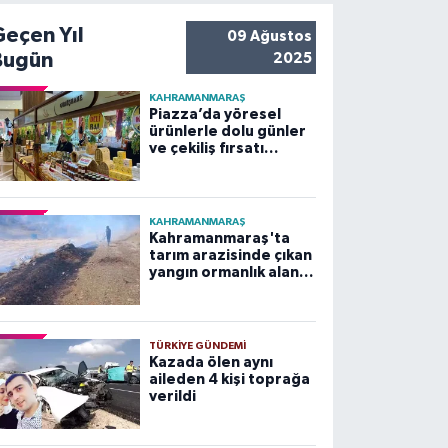
Geçen Yıl
09 Ağustos
Bugün
2025
KAHRAMANMARAŞ
Piazza’da yöresel
ürünlerle dolu günler
ve çekiliş fırsatı
başladı
KAHRAMANMARAŞ
Kahramanmaraş'ta
tarım arazisinde çıkan
yangın ormanlık alana
sıçramadan
söndürüldü
TÜRKIYE GÜNDEMI
Kazada ölen aynı
aileden 4 kişi toprağa
verildi