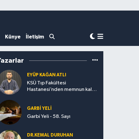
Künye
İletişim
Yazarlar
EYÜP KAĞAN ATLI
KSÜ Tıp Fakültesi
Hastanesi’nden memnun kalan
var mı?
GARBI YELI
Garbi Yeli - 58. Sayı
DR.KEMAL DURUHAN