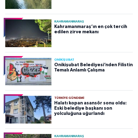
KAHRAMANMARAŞ
Kahramanmaraş’ın en çok tercih
edilen zirve mekanı
ONİKİŞUBAT
Onikişubat Belediyesi’nden Filistin
Temalı Anlamlı Çalışma
TÜRKIYE GÜNDEMI
Halatı kopan asansör sonu oldu:
Eski belediye başkanı son
yolculuğuna uğurlandı
KAHRAMANMARAŞ