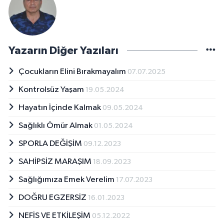
Yazarın Diğer Yazıları
Çocukların Elini Bırakmayalım
07.07.2025
Kontrolsüz Yaşam
19.05.2024
Hayatın İçinde Kalmak
09.05.2024
Sağlıklı Ömür Almak
01.05.2024
SPORLA DEĞİŞİM
09.12.2023
SAHİPSİZ MARAŞIM
18.09.2023
Sağlığımıza Emek Verelim
17.07.2023
DOĞRU EGZERSİZ
16.01.2023
NEFİS VE ETKİLEŞİM
05.12.2022