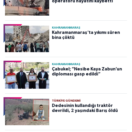
operatörü hayatını kaybetti
KAHRAMANMARAŞ
Kahramanmaraş'ta yıkımı süren
bina çöktü
KAHRAMANMARAŞ
Çabukel; “Nesibe Kaya Zabun’un
diploması gasp edildi”
TÜRKIYE GÜNDEMI
Dedesinin kullandığı traktör
devrildi, 2 yaşındaki Barış öldü