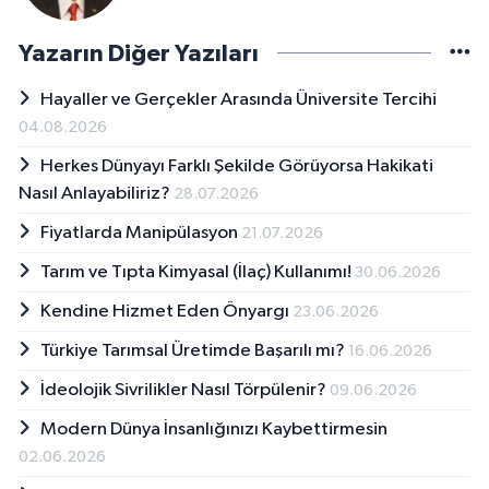
Yazarın Diğer Yazıları
Hayaller ve Gerçekler Arasında Üniversite Tercihi
04.08.2026
Herkes Dünyayı Farklı Şekilde Görüyorsa Hakikati
Nasıl Anlayabiliriz?
28.07.2026
Fiyatlarda Manipülasyon
21.07.2026
Tarım ve Tıpta Kimyasal (İlaç) Kullanımı!
30.06.2026
Kendine Hizmet Eden Önyargı
23.06.2026
Türkiye Tarımsal Üretimde Başarılı mı?
16.06.2026
İdeolojik Sivrilikler Nasıl Törpülenir?
09.06.2026
Modern Dünya İnsanlığınızı Kaybettirmesin
02.06.2026