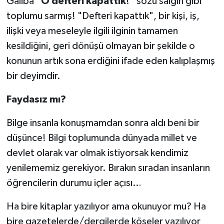
Galiba “
O defteri kapattık
!” sözü salgın gibi
toplumu sarmış! "Defteri kapattık", bir kişi, iş,
ilişki veya meseleyle ilgili ilginin tamamen
kesildiğini, geri dönüşü olmayan bir şekilde o
konunun artık sona erdiğini ifade eden kalıplaşmış
bir deyimdir.
Faydasız mı?
Bilge insanla konuşmamdan sonra aldı beni bir
düşünce! Bilgi toplumunda dünyada millet ve
devlet olarak var olmak istiyorsak kendimiz
yenilememiz gerekiyor. Bırakın sıradan insanların
öğrencilerin durumu içler açısı…
Ha bire kitaplar yazılıyor ama okunuyor mu? Ha
bire gazetelerde/dergilerde köşeler yazılıyor