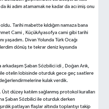
 da iki adım atamamak ne kadar da acı imiş onu
 oldu. Tarihi mabette kıldığım namaza bana
nahmet Cami , KüçükAyasofya cami gibi tarihi
ını yaşadım. Divan Yolunda Türk Ocağı
rdim dönüş te tekrar deniz kıyısında
a arkadaşım Şaban Sözbilici idi , Doğan Arık,
 ile otelin lobisinde oturduk gece geç saatlere
 değerlendirmelerine kulak verdik.
. Üst düzey katılım sağlanmış protokol kuralları
rına Şaban Sözbilici ile oturduk derken
ırdık patlayan flaşlar altında toplantıyı takip