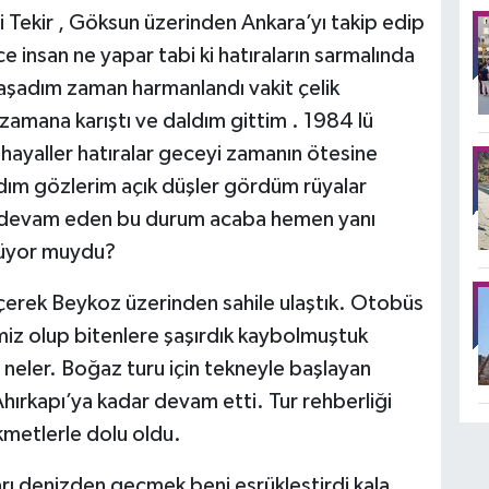
ti Tekir , Göksun üzerinden Ankara’yı takip edip
e insan ne yapar tabi ki hatıraların sarmalında
aşadım zaman harmanlandı vakit çelik
amana karıştı ve daldım gittim . 1984 lü
 hayaller hatıralar geceyi zamanın ötesine
aldım gözlerim açık düşler gördüm rüyalar
 devam eden bu durum acaba hemen yanı
lüyor muydu?
eçerek Beykoz üzerinden sahile ulaştık. Otobüs
iz olup bitenlere şaşırdık kaybolmuştuk
 neler. Boğaz turu için tekneyle başlayan
hırkapı’ya kadar devam etti. Tur rehberliği
ikmetlerle dolu oldu.
rı denizden geçmek beni esrükleştirdi kala