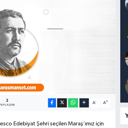
2
-
+
A
A
PAYLAŞIM
Y
esco Edebiyat Şehri seçilen Maraş’ımız için