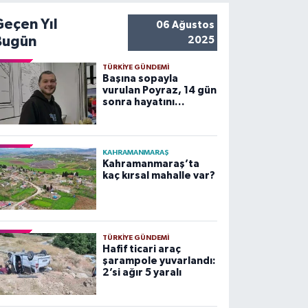
Geçen Yıl
06 Ağustos
Bugün
2025
TÜRKIYE GÜNDEMI
Başına sopayla
vurulan Poyraz, 14 gün
sonra hayatını
kaybetti
KAHRAMANMARAŞ
Kahramanmaraş’ta
kaç kırsal mahalle var?
TÜRKIYE GÜNDEMI
Hafif ticari araç
şarampole yuvarlandı:
2’si ağır 5 yaralı