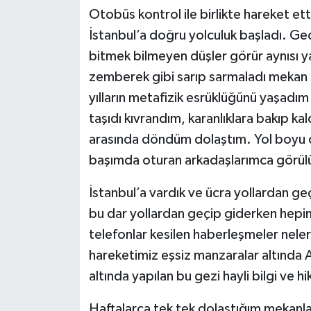
Otobüs kontrol ile birlikte hareket et
İstanbul’a doğru yolculuk başladı. Gec
bitmek bilmeyen düşler görür aynısı y
zemberek gibi sarıp sarmaladı mekan z
yılların metafizik esrüklüğünü yaşadım
taşıdı kıvrandım, karanlıklara bakıp k
arasında döndüm dolaştım. Yol boyu
başımda oturan arkadaşlarımca görü
İstanbul’a vardık ve ücra yollardan g
bu dar yollardan geçip giderken hepim
telefonlar kesilen haberleşmeler neler
hareketimiz eşsiz manzaralar altında A
altında yapılan bu gezi hayli bilgi ve h
Haftalarca tek tek dolaştığım mekanla