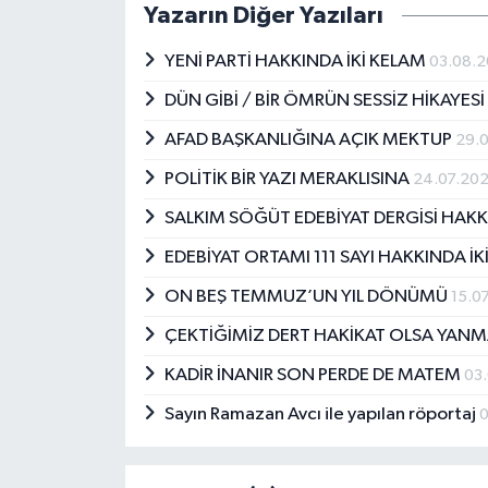
Yazarın Diğer Yazıları
YENİ PARTİ HAKKINDA İKİ KELAM
03.08.
DÜN GİBİ / BİR ÖMRÜN SESSİZ HİKAYESİ
AFAD BAŞKANLIĞINA AÇIK MEKTUP
29.
POLİTİK BİR YAZI MERAKLISINA
24.07.20
SALKIM SÖĞÜT EDEBİYAT DERGİSİ HAKK
EDEBİYAT ORTAMI 111 SAYI HAKKINDA İ
ON BEŞ TEMMUZ’UN YIL DÖNÜMÜ
15.0
ÇEKTİĞİMİZ DERT HAKİKAT OLSA YA
KADİR İNANIR SON PERDE DE MATEM
03
Sayın Ramazan Avcı ile yapılan röportaj
0