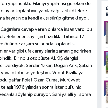
’da yapılacaktı. Fikir iyi yapılması gereken de
olaylar toplantının yapılacağı tarihi ötelere
ama hayatın da kendi akışı sürüp gitmekteydi.
 Çağırılara cevap veren onlarca insan vardı bu
ı. Belirlenen sayı için hazırlıklar bitince 17
e önünde akşam sularında toplandık.
er var gibi ufak arayışlarla zaman geçirirken
bindik. Bir nolu otobüste ALKIŞ dergisi
 Hacı Derdiyok, Serdar Yakar, Doğan Arık, Şaban
 yana otobüse yerleştim. Vedat Kızılkaya,
Abdulgaffar Polat Ozan Cuma, Mürüvvet
elaşlı 1976 yılından sonra İstanbul’u hiç
canla söylenip duruyor. Sahi ya elli yıl sonra