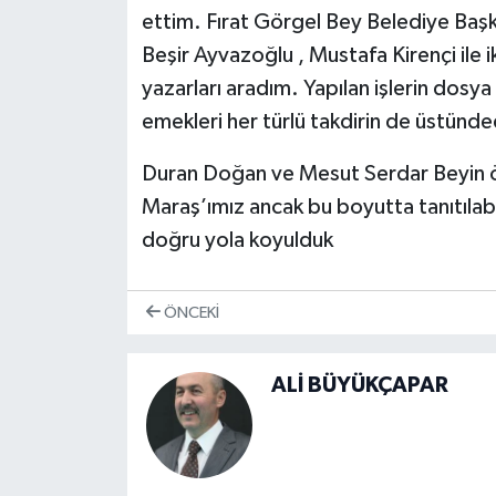
ettim. Fırat Görgel Bey Belediye Baş
Beşir Ayvazoğlu , Mustafa Kirençi ile i
yazarları aradım. Yapılan işlerin dosya h
emekleri her türlü takdirin de üstünded
Duran Doğan ve Mesut Serdar Beyin öz 
Maraş’ımız ancak bu boyutta tanıtılabi
doğru yola koyulduk
ÖNCEKI
ALİ BÜYÜKÇAPAR