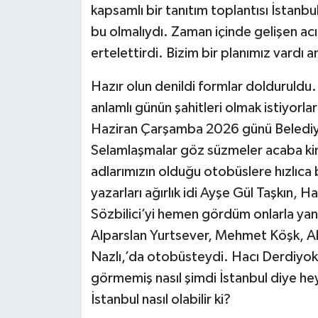
kapsamlı bir tanıtım toplantısı İstanbul
bu olmalıydı. Zaman içinde gelişen acı 
ertelettirdi. Bizim bir planımız vardı 
Hazır olun denildi formlar dolduruldu.
anlamlı günün şahitleri olmak istiyorlard
Haziran Çarşamba 2026 günü Belediy
Selamlaşmalar göz süzmeler acaba kiml
adlarımızın olduğu otobüslere hızlıca 
yazarları ağırlık idi Ayşe Gül Taşkın,
Sözbilici’yi hemen gördüm onlarla yan
Alparslan Yurtsever, Mehmet Köşk, 
Nazlı,’da otobüsteydi. Hacı Derdiyok t
görmemiş nasıl şimdi İstanbul diye heye
İstanbul nasıl olabilir ki?