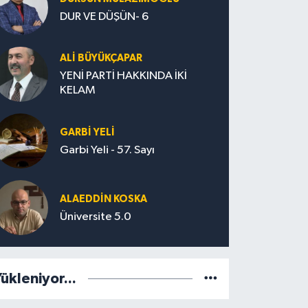
DUR VE DÜŞÜN- 6
ALİ BÜYÜKÇAPAR
YENİ PARTİ HAKKINDA İKİ
KELAM
GARBI YELI
Garbi Yeli - 57. Sayı
ALAEDDIN KOSKA
Üniversite 5.0
ükleniyor...