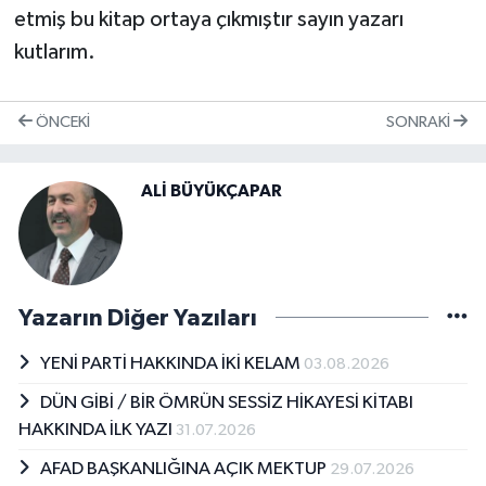
etmiş bu kitap ortaya çıkmıştır sayın yazarı
kutlarım.
ÖNCEKI
SONRAKI
ALİ BÜYÜKÇAPAR
Yazarın Diğer Yazıları
YENİ PARTİ HAKKINDA İKİ KELAM
03.08.2026
DÜN GİBİ / BİR ÖMRÜN SESSİZ HİKAYESİ KİTABI
HAKKINDA İLK YAZI
31.07.2026
AFAD BAŞKANLIĞINA AÇIK MEKTUP
29.07.2026