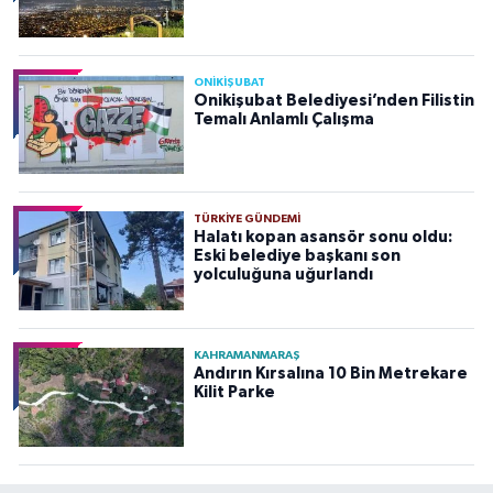
ONİKİŞUBAT
Onikişubat Belediyesi’nden Filistin
Temalı Anlamlı Çalışma
TÜRKIYE GÜNDEMI
Halatı kopan asansör sonu oldu:
Eski belediye başkanı son
yolculuğuna uğurlandı
KAHRAMANMARAŞ
Andırın Kırsalına 10 Bin Metrekare
Kilit Parke