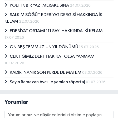
POLİTİK BİR YAZI MERAKLISINA
24.07.2026
SALKIM SÖĞÜT EDEBİYAT DERGİSİ HAKKINDA İKİ
KELAM
22.07.2026
EDEBİYAT ORTAMI 111 SAYI HAKKINDA İKİ KELAM
17.07.2026
ON BEŞ TEMMUZ’UN YIL DÖNÜMÜ
15.07.2026
ÇEKTİĞİMİZ DERT HAKİKAT OLSA YANMAM
10.07.2026
KADİR İNANIR SON PERDE DE MATEM
03.07.2026
Sayın Ramazan Avcı ile yapılan röportaj
01.07.2026
Yorumlar