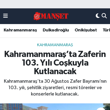
Künye
Kahramanmaraş Nöbetçi Eczaneler
Kahramanmaraş
Dulkadiroğlu
Onikişubat
Tür
DULKADİROĞLU
Kahramanmaraş Hava Durumu
KAHRAMANMARAŞ
Kahramanmaraş Trafik Yoğunluk Haritası
KAHRAMANMARAŞ
Kahramanmaraş’ta Zaferin
ONİKİŞUBAT
Süper Lig Puan Durumu ve Fikstür
103. Yılı Coşkuyla
ÖZEL HABER
Tüm Manşetler
Kutlanacak
Kahramanmaraş’ta 30 Ağustos Zafer Bayramı’nın
Künye
Son Dakika Haberleri
103. yılı, şehitlik ziyaretleri, resmi törenler ve
konserlerle kutlanacak.
Haber Arşivi