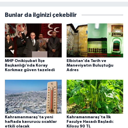
Bunlar da ilginizi çekebilir
MHP Onikişubat İlçe
Elbistan’da Tarih ve
Başkanlığı’nda Koray
Maneviyatın Buluştuğu
Korkmaz güven tazeledi
Adres
Kahramanmaraş’ta yeni
Kahramanmaraş’ta İlk
haftada kavurucu sıcaklar
Fasulye Hasadı Başladı:
etkili olacak
Kilosu 90 TL