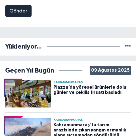
Gönder
Yükleniyor...
Geçen Yıl Bugün
09 Ağustos 2025
KAHRAMANMARAŞ
Piazza’da yöresel ürünlerle dolu
günler ve çekiliş fırsatı başladı
KAHRAMANMARAŞ
Kahramanmaraş'ta tarım
arazisinde çıkan yangın ormanlık
alana sıçramadan söndürüldü