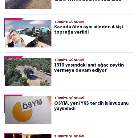
TÜRKIYE GÜNDEMI
Kazada ölen aynı aileden 4 kişi
toprağa verildi
TÜRKIYE GÜNDEMI
1316 yaşındaki anıt ağaç zeytin
vermeye devam ediyor
TÜRKIYE GÜNDEMI
ÖSYM, yeni YKS tercih kılavuzunu
yayımladı
TÜRKIYE GÜNDEMI