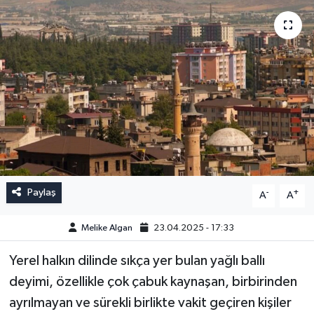
Paylaş
-
+
A
A
Melike Algan
23.04.2025 - 17:33
Yerel halkın dilinde sıkça yer bulan yağlı ballı
deyimi, özellikle çok çabuk kaynaşan, birbirinden
ayrılmayan ve sürekli birlikte vakit geçiren kişiler