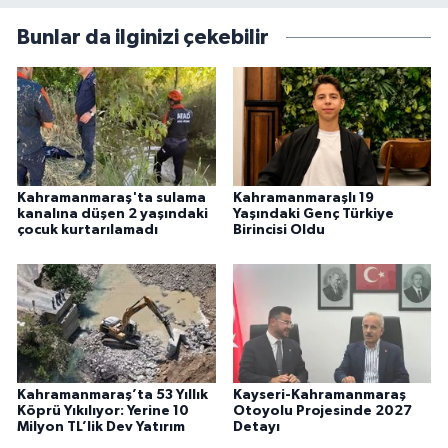
Bunlar da ilginizi çekebilir
Kahramanmaraş'ta sulama
Kahramanmaraşlı 19
kanalına düşen 2 yaşındaki
Yaşındaki Genç Türkiye
çocuk kurtarılamadı
Birincisi Oldu
Kahramanmaraş’ta 53 Yıllık
Kayseri-Kahramanmaraş
Köprü Yıkılıyor: Yerine 10
Otoyolu Projesinde 2027
Milyon TL’lik Dev Yatırım
Detayı