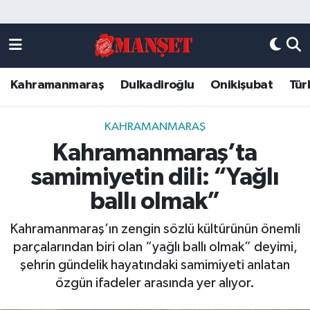
Künye
Kahramanmaraş Nöbetçi Eczaneler
Kahramanmaraş
Dulkadiroğlu
Onikişubat
Tür
DULKADİROĞLU
Kahramanmaraş Hava Durumu
KAHRAMANMARAŞ
Kahramanmaraş Trafik Yoğunluk Haritası
KAHRAMANMARAŞ
Kahramanmaraş’ta
ONİKİŞUBAT
Süper Lig Puan Durumu ve Fikstür
samimiyetin dili: “Yağlı
ÖZEL HABER
Tüm Manşetler
ballı olmak”
Kahramanmaraş’ın zengin sözlü kültürünün önemli
Künye
Son Dakika Haberleri
parçalarından biri olan “yağlı ballı olmak” deyimi,
şehrin gündelik hayatındaki samimiyeti anlatan
Haber Arşivi
özgün ifadeler arasında yer alıyor.