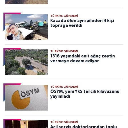
TÜRKIYE GÜNDEMI
Kazada ölen aynı aileden 4 kişi
toprağa verildi
TÜRKIYE GÜNDEMI
1316 yaşındaki anıt ağaç zeytin
vermeye devam ediyor
TÜRKIYE GÜNDEMI
ÖSYM, yeni YKS tercih kılavuzunu
yayımladı
TÜRKIYE GÜNDEMI
Acil servis doktorlarından toplu