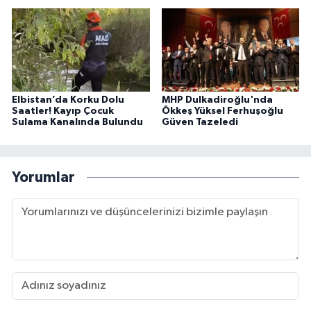
Elbistan’da Korku Dolu
MHP Dulkadiroğlu'nda
Saatler! Kayıp Çocuk
Ökkeş Yüksel Ferhuşoğlu
Sulama Kanalında Bulundu
Güven Tazeledi
Yorumlar