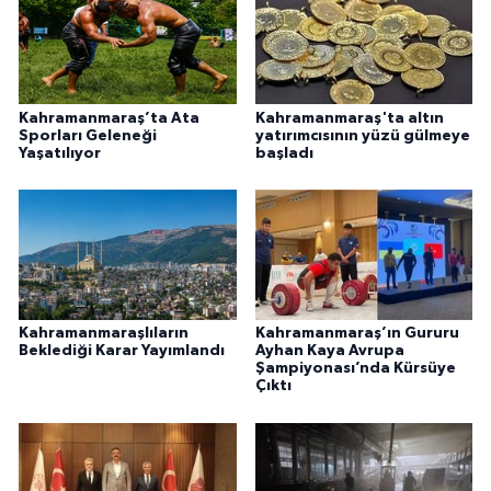
Kahramanmaraş’ta Ata
Kahramanmaraş'ta altın
Sporları Geleneği
yatırımcısının yüzü gülmeye
Yaşatılıyor
başladı
Kahramanmaraşlıların
Kahramanmaraş’ın Gururu
Beklediği Karar Yayımlandı
Ayhan Kaya Avrupa
Şampiyonası’nda Kürsüye
Çıktı