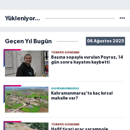
Yükleniyor...
Geçen Yıl Bugün
06 Ağustos 2025
TÜRKIYE GÜNDEMI
Başına sopayla vurulan Poyraz, 14
gün sonra hayatını kaybetti
KAHRAMANMARAŞ
Kahramanmaraş’ta kaç kırsal
mahalle var?
TÜRKIYE GÜNDEMI
Hafif ticari araç şarampole