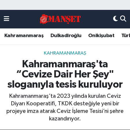
Künye
Kahramanmaraş Nöbetçi Eczaneler
Kahramanmaraş
Dulkadiroğlu
Onikişubat
Tür
DULKADİROĞLU
Kahramanmaraş Hava Durumu
KAHRAMANMARAŞ
Kahramanmaraş Trafik Yoğunluk Haritası
KAHRAMANMARAŞ
Kahramanmaraş'ta
ONİKİŞUBAT
Süper Lig Puan Durumu ve Fikstür
“Cevize Dair Her Şey"
ÖZEL HABER
Tüm Manşetler
sloganıyla tesis kuruluyor
Kahramanmaraş’ta 2023 yılında kurulan Ceviz
Künye
Son Dakika Haberleri
Diyarı Kooperatifi, TKDK desteğiyle yeni bir
projeye imza atarak Ceviz İşleme Tesisi’ni şehre
Haber Arşivi
kazandırıyor.