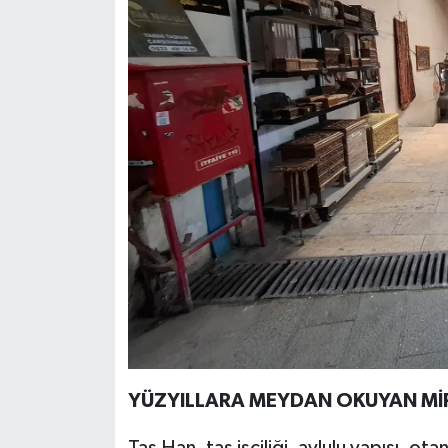
YÜZYILLARA MEYDAN OKUYAN Mİ
Taş Han, taş işçiliği, avlulu yapısı, ota