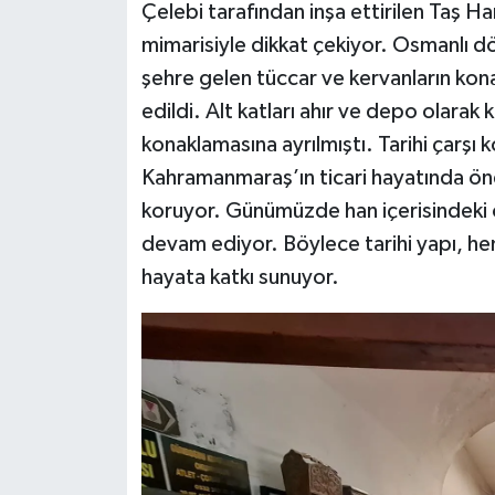
Çelebi tarafından inşa ettirilen Taş Han
mimarisiyle dikkat çekiyor. Osmanlı dö
şehre gelen tüccar ve kervanların kona
edildi. Alt katları ahır ve depo olarak ku
konaklamasına ayrılmıştı. Tarihi çarş
Kahramanmaraş’ın ticari hayatında önem
koruyor. Günümüzde han içerisindeki o
devam ediyor. Böylece tarihi yapı, he
hayata katkı sunuyor.