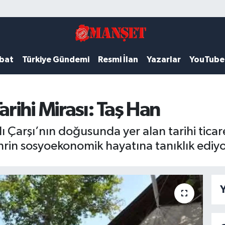
ubat
Türkiye Gündemi
Resmi İlan
Yazarlar
YouTube
rihi Mirası: Taş Han
 Çarşı’nın doğusunda yer alan tarihi ticar
ehrin sosyoekonomik hayatına tanıklık ediyo
Y