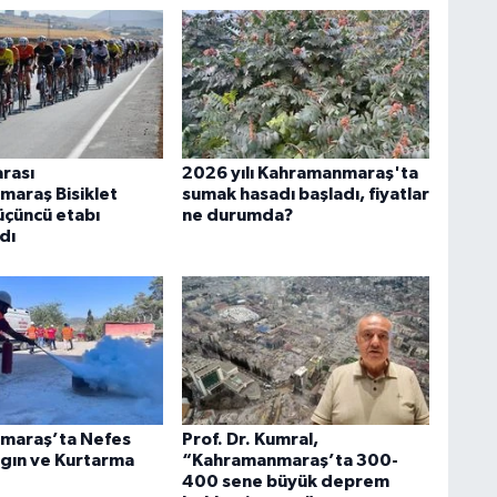
arası
2026 yılı Kahramanmaraş'ta
araş Bisiklet
sumak hasadı başladı, fiyatlar
 üçüncü etabı
ne durumda?
dı
maraş’ta Nefes
Prof. Dr. Kumral,
gın ve Kurtarma
“Kahramanmaraş’ta 300-
400 sene büyük deprem