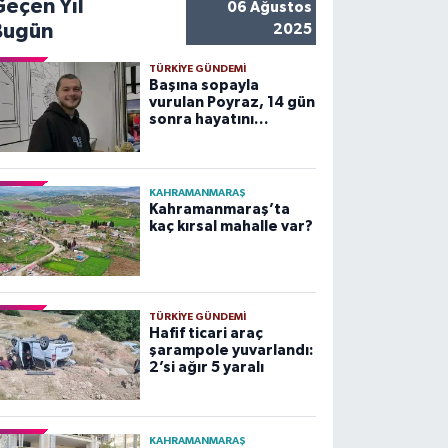
Geçen Yıl
06 Ağustos
Bugün
2025
TÜRKIYE GÜNDEMI
Başına sopayla
vurulan Poyraz, 14 gün
sonra hayatını
kaybetti
KAHRAMANMARAŞ
Kahramanmaraş’ta
kaç kırsal mahalle var?
TÜRKIYE GÜNDEMI
Hafif ticari araç
şarampole yuvarlandı:
2’si ağır 5 yaralı
KAHRAMANMARAŞ