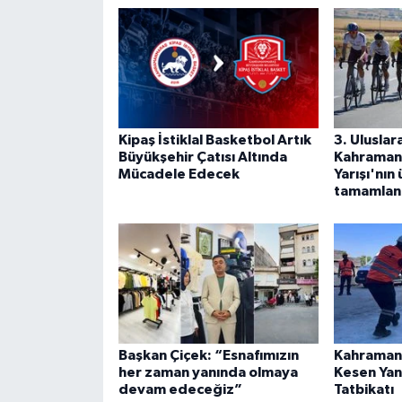
Kipaş İstiklal Basketbol Artık
3. Uluslar
Büyükşehir Çatısı Altında
Kahramanm
Mücadele Edecek
Yarışı'nın
tamamlan
Başkan Çiçek: “Esnafımızın
Kahraman
her zaman yanında olmaya
Kesen Yan
devam edeceğiz”
Tatbikatı