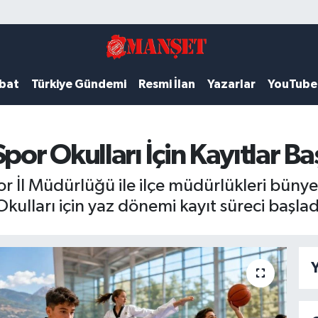
ubat
Türkiye Gündemi
Resmi İlan
Yazarlar
YouTube
r Okulları İçin Kayıtlar Ba
 İl Müdürlüğü ile ilçe müdürlükleri bün
kulları için yaz dönemi kayıt süreci başlad
Y