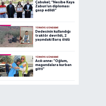
Çabukel; “Nesibe Kaya
Zabun’un diploması
gasp edildi”
TÜRKIYE GÜNDEMI
Dedesinin kullandığı
traktör devrildi, 2
yaşındaki Barış öldü
TÜRKIYE GÜNDEMI
Acılı anne: "Oğlum,
magandalara kurban
gitti"