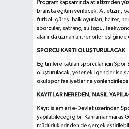
Program kapsamında atletizmden yüz
branşta eğitim verilecek. Atletizm, b
futbol, güreş, halk oyunları, halter, h
sporcular, satranç, su topu, taekwon
alanında uzman antrenörler eşliğinde ç
SPORCU KARTI OLUŞTURULACAK
Eğitimlere katılan sporcular için Spor 
oluşturulacak, yetenekli gençler ise sp
okul spor faaliyetlerine yönlendirilece
KAYITLAR NEREDEN, NASIL YAPIL
Kayıt işlemleri e-Devlet üzerinden Spor
yapılabileceği gibi, Kahramanmaraş Gen
müdürlüklerinden de gerçekleştirilebi