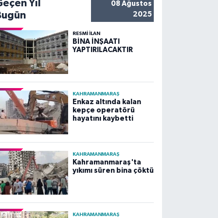
Geçen Yıl
08 Ağustos
Bugün
2025
RESMİ İLAN
BİNA İNŞAATI
YAPTIRILACAKTIR
KAHRAMANMARAŞ
Enkaz altında kalan
kepçe operatörü
hayatını kaybetti
KAHRAMANMARAŞ
Kahramanmaraş'ta
yıkımı süren bina çöktü
KAHRAMANMARAŞ