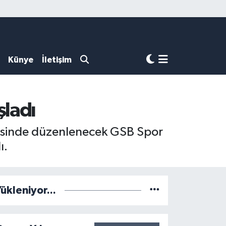
Künye
İletişim
şladı
yesinde düzenlenecek GSB Spor
ı.
ükleniyor...