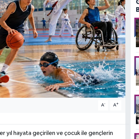
-
+
A
A
r yıl hayata geçirilen ve çocuk ile gençlerin