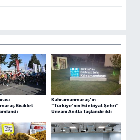
arası
Kahramanmaraş’ın
araş Bisiklet
“Türkiye’nin Edebiyat Şehri”
mamlandı
Unvanı Anıtla Taçlandırıldı