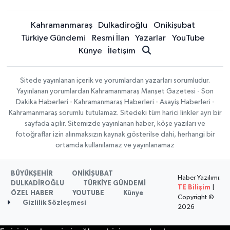
Kahramanmaraş
Dulkadiroğlu
Onikişubat
Türkiye Gündemi
Resmi İlan
Yazarlar
YouTube
Künye
İletişim
Sitede yayınlanan içerik ve yorumlardan yazarları sorumludur.
Yayınlanan yorumlardan Kahramanmaraş Manşet Gazetesi - Son
Dakika Haberleri - Kahramanmaraş Haberleri - Asayiş Haberleri -
Kahramanmaraş sorumlu tutulamaz. Sitedeki tüm harici linkler ayrı bir
sayfada açılır. Sitemizde yayınlanan haber, köşe yazıları ve
fotoğraflar izin alınmaksızın kaynak gösterilse dahi, herhangi bir
ortamda kullanılamaz ve yayınlanamaz
BÜYÜKŞEHİR
ONİKİŞUBAT
Haber Yazılımı:
DULKADİROĞLU
TÜRKİYE GÜNDEMİ
TE Bilişim
|
ÖZEL HABER
YOUTUBE
Künye
Copyright ©
Gizlilik Sözleşmesi
2026