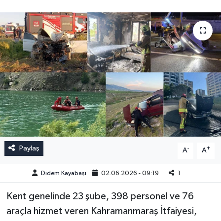
Paylaş
-
+
A
A
Didem Kayabaşı
02.06.2026 - 09:19
1
Kent genelinde 23 şube, 398 personel ve 76
araçla hizmet veren Kahramanmaraş İtfaiyesi,