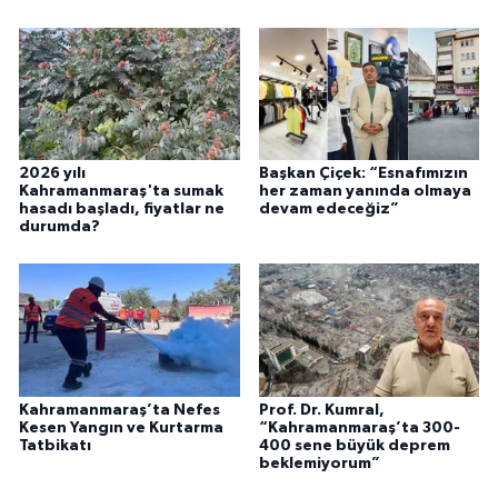
2026 yılı
Başkan Çiçek: “Esnafımızın
Kahramanmaraş'ta sumak
her zaman yanında olmaya
hasadı başladı, fiyatlar ne
devam edeceğiz”
durumda?
Kahramanmaraş’ta Nefes
Prof. Dr. Kumral,
Kesen Yangın ve Kurtarma
“Kahramanmaraş’ta 300-
Tatbikatı
400 sene büyük deprem
beklemiyorum”