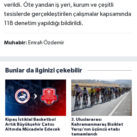
verildi. Öte yandan iş yeri, kurum ve çeşitli
tesislerde gerçekleştirilen çalışmalar kapsamında
118 denetim yapıldığı bildirildi.
Muhabir:
Emrah Özdemir
Bunlar da ilginizi çekebilir
Kipaş İstiklal Basketbol
3. Uluslararası
Artık Büyükşehir Çatısı
Kahramanmaraş Bisiklet
Altında Mücadele Edecek
Yarışı'nın üçüncü etabı
tamamlandı