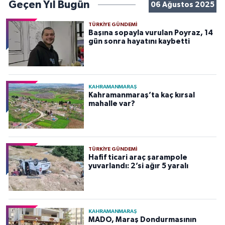
Geçen Yıl Bugün
06 Ağustos 2025
TÜRKIYE GÜNDEMI
Başına sopayla vurulan Poyraz, 14
gün sonra hayatını kaybetti
KAHRAMANMARAŞ
Kahramanmaraş’ta kaç kırsal
mahalle var?
TÜRKIYE GÜNDEMI
Hafif ticari araç şarampole
yuvarlandı: 2’si ağır 5 yaralı
KAHRAMANMARAŞ
MADO, Maraş Dondurmasının