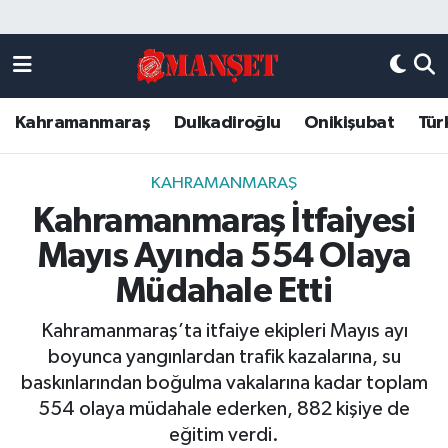
Künye
Kahramanmaraş Nöbetçi Eczaneler
Kahramanmaraş
Dulkadiroğlu
Onikişubat
Tür
DULKADİROĞLU
Kahramanmaraş Hava Durumu
KAHRAMANMARAŞ
Kahramanmaraş Trafik Yoğunluk Haritası
KAHRAMANMARAŞ
Kahramanmaraş İtfaiyesi
ONİKİŞUBAT
Süper Lig Puan Durumu ve Fikstür
Mayıs Ayında 554 Olaya
ÖZEL HABER
Tüm Manşetler
Müdahale Etti
Kahramanmaraş’ta itfaiye ekipleri Mayıs ayı
Künye
Son Dakika Haberleri
boyunca yangınlardan trafik kazalarına, su
baskınlarından boğulma vakalarına kadar toplam
Haber Arşivi
554 olaya müdahale ederken, 882 kişiye de
eğitim verdi.