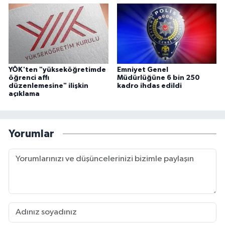
YÖK'ten "yükseköğretimde
Emniyet Genel
öğrenci affı
Müdürlüğüne 6 bin 250
düzenlemesine" ilişkin
kadro ihdas edildi
açıklama
Yorumlar