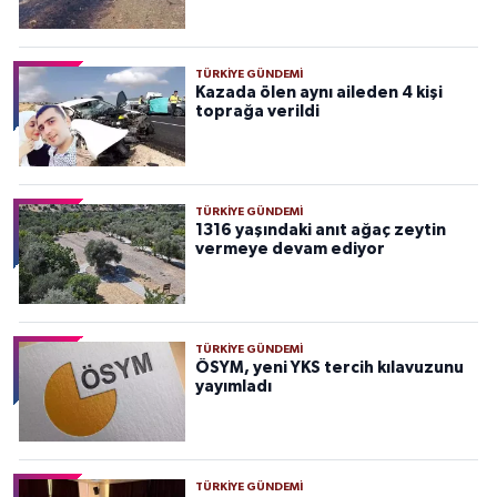
TÜRKIYE GÜNDEMI
Kazada ölen aynı aileden 4 kişi
toprağa verildi
TÜRKIYE GÜNDEMI
1316 yaşındaki anıt ağaç zeytin
vermeye devam ediyor
TÜRKIYE GÜNDEMI
ÖSYM, yeni YKS tercih kılavuzunu
yayımladı
TÜRKIYE GÜNDEMI