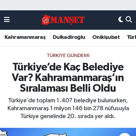
Künye
Kahramanmaraş Nöbetçi Eczaneler
Kahramanmaraş
Dulkadiroğlu
Onikişubat
Tür
DULKADİROĞLU
Kahramanmaraş Hava Durumu
KAHRAMANMARAŞ
Kahramanmaraş Trafik Yoğunluk Haritası
TÜRKIYE GÜNDEMI
Türkiye’de Kaç Belediye
ONİKİŞUBAT
Süper Lig Puan Durumu ve Fikstür
Var? Kahramanmaraş’ın
ÖZEL HABER
Tüm Manşetler
Sıralaması Belli Oldu
Türkiye’de toplam 1.407 belediye bulunurken,
Künye
Son Dakika Haberleri
Kahramanmaraş 1 milyon 146 bin 278 nüfusuyla
Türkiye genelinde 20. sırada yer aldı.
Haber Arşivi