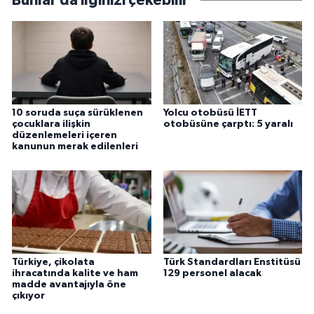
Bunlar da ilginizi çekebilir
10 soruda suça sürüklenen
Yolcu otobüsü İETT
çocuklara ilişkin
otobüsüne çarptı: 5 yaralı
düzenlemeleri içeren
kanunun merak edilenleri
Türkiye, çikolata
Türk Standardları Enstitüsü
ihracatında kalite ve ham
129 personel alacak
madde avantajıyla öne
çıkıyor