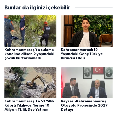
Bunlar da ilginizi çekebilir
Kahramanmaraş'ta sulama
Kahramanmaraşlı 19
kanalına düşen 2 yaşındaki
Yaşındaki Genç Türkiye
çocuk kurtarılamadı
Birincisi Oldu
Kahramanmaraş’ta 53 Yıllık
Kayseri-Kahramanmaraş
Köprü Yıkılıyor: Yerine 10
Otoyolu Projesinde 2027
Milyon TL’lik Dev Yatırım
Detayı