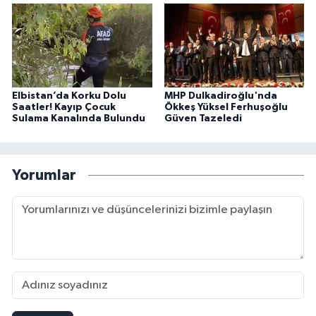
Elbistan’da Korku Dolu
MHP Dulkadiroğlu'nda
Saatler! Kayıp Çocuk
Ökkeş Yüksel Ferhuşoğlu
Sulama Kanalında Bulundu
Güven Tazeledi
Yorumlar