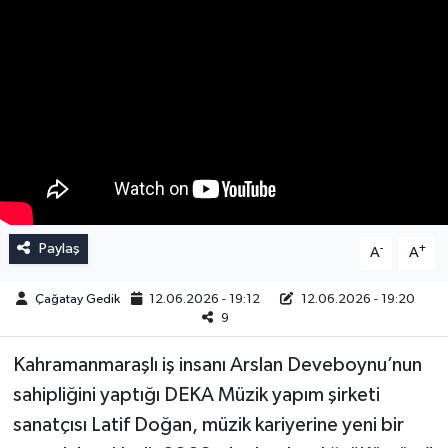
Paylaş
-
+
A
A
Çağatay Gedik
12.06.2026 - 19:12
12.06.2026 - 19:20
9
Kahramanmaraşlı iş insanı Arslan Deveboynu’nun
sahipliğini yaptığı DEKA Müzik yapım şirketi
sanatçısı Latif Doğan, müzik kariyerine yeni bir