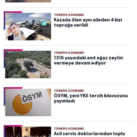
TÜRKIYE GÜNDEMI
Kazada ölen aynı aileden 4 kişi
toprağa verildi
TÜRKIYE GÜNDEMI
1316 yaşındaki anıt ağaç zeytin
vermeye devam ediyor
TÜRKIYE GÜNDEMI
ÖSYM, yeni YKS tercih kılavuzunu
yayımladı
TÜRKIYE GÜNDEMI
Acil servis doktorlarından toplu