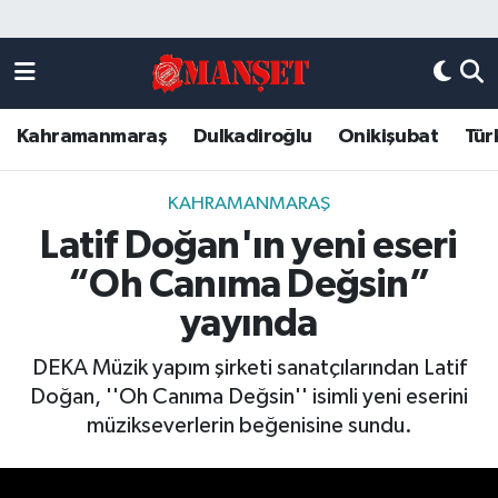
Künye
Kahramanmaraş Nöbetçi Eczaneler
Kahramanmaraş
Dulkadiroğlu
Onikişubat
Tür
DULKADİROĞLU
Kahramanmaraş Hava Durumu
KAHRAMANMARAŞ
Kahramanmaraş Trafik Yoğunluk Haritası
KAHRAMANMARAŞ
Latif Doğan'ın yeni eseri
ONİKİŞUBAT
Süper Lig Puan Durumu ve Fikstür
“Oh Canıma Değsin”
ÖZEL HABER
Tüm Manşetler
yayında
DEKA Müzik yapım şirketi sanatçılarından Latif
Künye
Son Dakika Haberleri
Doğan, ''Oh Canıma Değsin'' isimli yeni eserini
müzikseverlerin beğenisine sundu.
Haber Arşivi