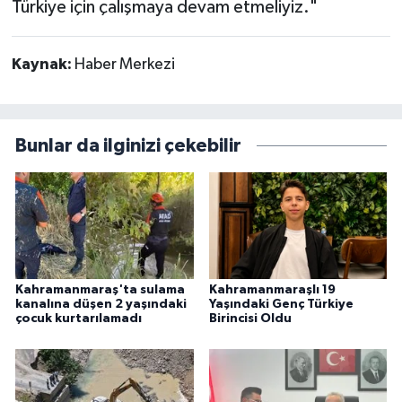
Türkiye için çalışmaya devam etmeliyiz."
Kaynak:
Haber Merkezi
Bunlar da ilginizi çekebilir
Kahramanmaraş'ta sulama
Kahramanmaraşlı 19
kanalına düşen 2 yaşındaki
Yaşındaki Genç Türkiye
çocuk kurtarılamadı
Birincisi Oldu