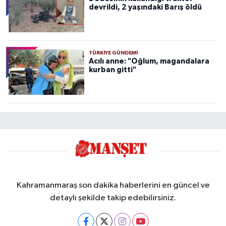
devrildi, 2 yaşındaki Barış öldü
TÜRKIYE GÜNDEMI
Acılı anne: "Oğlum, magandalara
kurban gitti"
Kahramanmaraş son dakika haberlerini en güncel ve
detaylı şekilde takip edebilirsiniz.