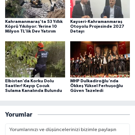
Kahramanmaraş’ta 53 Yıllık
Kayseri-Kahramanmaraş
Köprü Yıkılıyor: Yerine 10
Otoyolu Projesinde 2027
Milyon TL’lik Dev Yatırım
Detayı
Elbistan’da Korku Dolu
MHP Dulkadiroğlu'nda
Saatler! Kayıp Çocuk
Ökkeş Yüksel Ferhuşoğlu
Sulama Kanalında Bulundu
Güven Tazeledi
Yorumlar