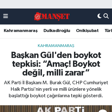
Künye
Kahramanmaraş Nöbetçi Eczaneler
Kahramanmaraş
Dulkadiroğlu
Onikişubat
Tür
DULKADİROĞLU
Kahramanmaraş Hava Durumu
KAHRAMANMARAŞ
Kahramanmaraş Trafik Yoğunluk Haritası
KAHRAMANMARAŞ
Başkan Gül'den boykot
ONİKİŞUBAT
Süper Lig Puan Durumu ve Fikstür
tepkisi: “Amaç! Boykot
ÖZEL HABER
Tüm Manşetler
değil, milli zarar”
AK Parti İl Başkanı M. Burak Gül, CHP Cumhuriyet
Künye
Son Dakika Haberleri
Halk Partisi'nin yerli ve milli ürünlere yönelik
başlattığı boykot çağırılarına tepki gösterdi.
Haber Arşivi