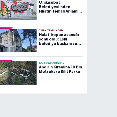
Onikişubat
Belediyesi’nden
Filistin Temalı Anlamlı
Çalışma
TÜRKIYE GÜNDEMI
Halatı kopan asansör
sonu oldu: Eski
belediye başkanı son
yolculuğuna uğurlandı
KAHRAMANMARAŞ
Andırın Kırsalına 10 Bin
Metrekare Kilit Parke