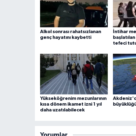
Alkol sonrası rahatsızlanan
İntihar m
genç hayatını kaybetti
başlatıla
tefeci tut
Yükseköğrenim mezunlarının
Akdeniz'd
kısa dönem ikamet izni 1 yıl
büyüklüğ
daha uzatılabilecek
Yorumlar