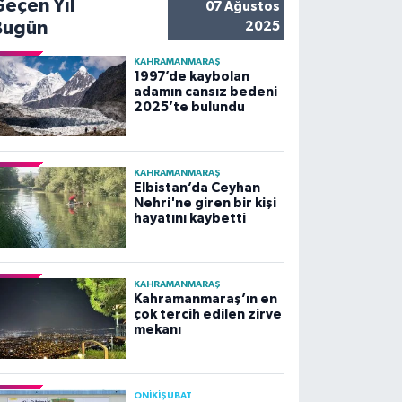
Geçen Yıl
07 Ağustos
Bugün
2025
KAHRAMANMARAŞ
1997’de kaybolan
adamın cansız bedeni
2025’te bulundu
KAHRAMANMARAŞ
Elbistan’da Ceyhan
Nehri'ne giren bir kişi
hayatını kaybetti
KAHRAMANMARAŞ
Kahramanmaraş’ın en
çok tercih edilen zirve
mekanı
ONİKİŞUBAT