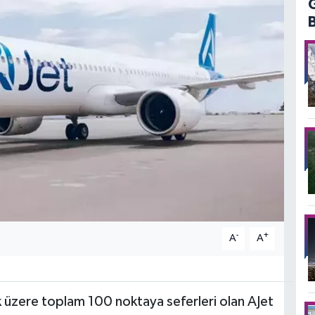
-
+
A
A
k üzere toplam 100 noktaya seferleri olan AJet