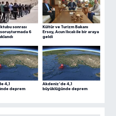
ektubu sonrası
Kültür ve Turizm Bakanı
n soruşturmada 6
Ersoy, Acun Ilıcalı ile bir araya
uklandı
geldi
e 4,1
Akdeniz'de 4,1
ünde deprem
büyüklüğünde deprem