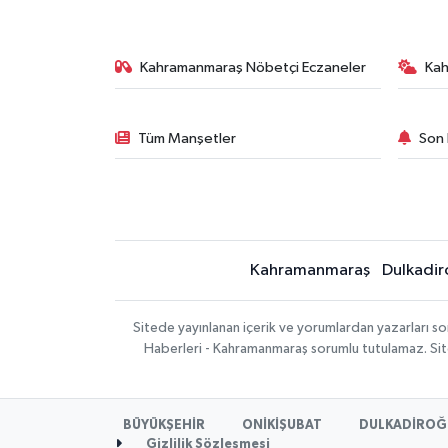
Kahramanmaraş Nöbetçi Eczaneler
Ka
Tüm Manşetler
Son 
Kahramanmaraş
Dulkadir
Sitede yayınlanan içerik ve yorumlardan yazarları 
Haberleri - Kahramanmaraş sorumlu tutulamaz. Sitede
BÜYÜKŞEHİR
ONİKİŞUBAT
DULKADİROĞ
Gizlilik Sözleşmesi