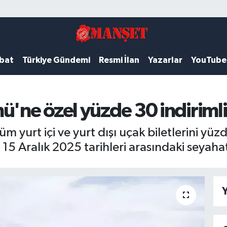
ubat
Türkiye Gündemi
Resmi İlan
Yazarlar
YouTube
ü'ne özel yüzde 30 indirimli 
 yurt içi ve yurt dışı uçak biletlerini yüz
 – 15 Aralık 2025 tarihleri arasındaki seyaha
Y