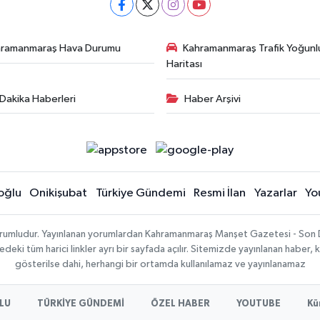
hramanmaraş Hava Durumu
Kahramanmaraş Trafik Yoğunl
Haritası
Dakika Haberleri
Haber Arşivi
oğlu
Onikişubat
Türkiye Gündemi
Resmi İlan
Yazarlar
Yo
sorumludur. Yayınlanan yorumlardan Kahramanmaraş Manşet Gazetesi - Son 
ki tüm harici linkler ayrı bir sayfada açılır. Sitemizde yayınlanan haber, k
gösterilse dahi, herhangi bir ortamda kullanılamaz ve yayınlanamaz
LU
TÜRKİYE GÜNDEMİ
ÖZEL HABER
YOUTUBE
Kü