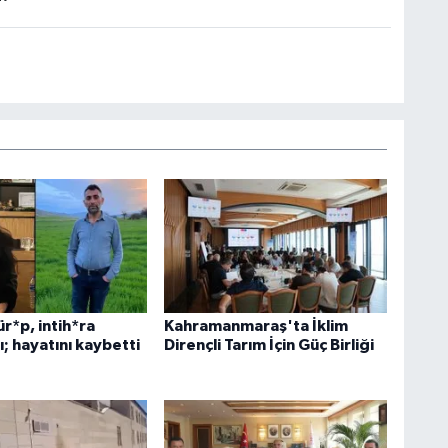
ür*p, intih*ra
Kahramanmaraş'ta İklim
ı; hayatını kaybetti
Dirençli Tarım İçin Güç Birliği