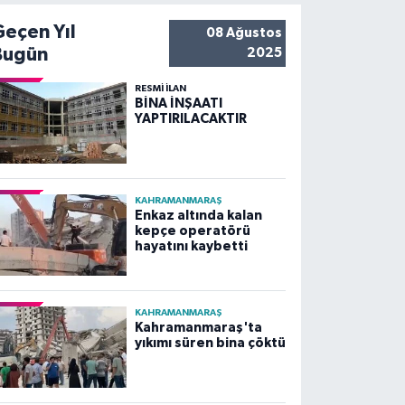
Geçen Yıl
08 Ağustos
Bugün
2025
RESMİ İLAN
BİNA İNŞAATI
YAPTIRILACAKTIR
KAHRAMANMARAŞ
Enkaz altında kalan
kepçe operatörü
hayatını kaybetti
KAHRAMANMARAŞ
Kahramanmaraş'ta
yıkımı süren bina çöktü