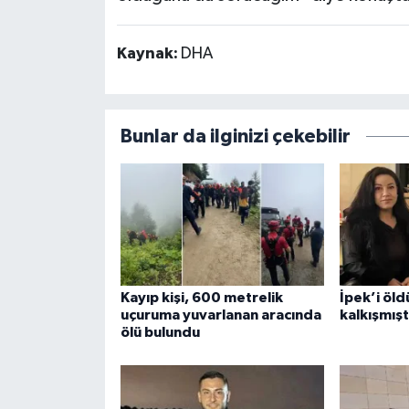
Kaynak:
DHA
Bunlar da ilginizi çekebilir
Kayıp kişi, 600 metrelik
İpek’i öld
uçuruma yuvarlanan aracında
kalkışmışt
ölü bulundu