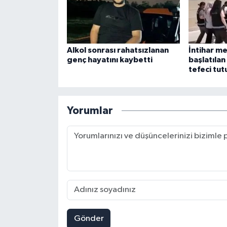
Alkol sonrası rahatsızlanan
İntihar m
genç hayatını kaybetti
başlatıla
tefeci tut
Yorumlar
Gönder