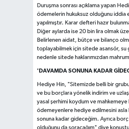
Duruşma sonrası açıklama yapan Hediye
ödemelerin hukuksuz olduğunu iddia e
yapılmıştır. Karar defteri hazır bulunm
Diğer aylarda ise 20 bin lira olmak üze
Belirlenen aidat, bütçe ve bilanço olma
toplayabilmek için sitede asansör, su 
nedenle sitede haklarımızdan mahrum ka
'DAVAMDA SONUNA KADAR GİDE
Hediye Hin, "Sitemizde belli bir grub
ve bu borçlara yönelik indirim ve uzlaşm
yasal şerhimi koydum ve mahkemeye b
ödemeyenlere hediye edilmesini asla
sonuna kadar gideceğim. Ayrıca borç a
olduğunu da soracağım" diye konuştu