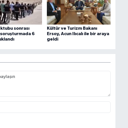
ektubu sonrası
Kültür ve Turizm Bakanı
n soruşturmada 6
Ersoy, Acun Ilıcalı ile bir araya
uklandı
geldi