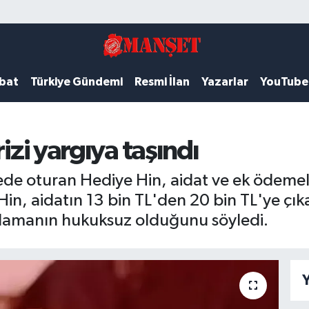
ubat
Türkiye Gündemi
Resmi İlan
Yazarlar
YouTube
izi yargıya taşındı
tede oturan Hediye Hin, aidat ve ek ödemel
in, aidatın 13 bin TL'den 20 bin TL'ye çıka
ulamanın hukuksuz olduğunu söyledi.
Y