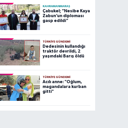
KAHRAMANMARAŞ
Çabukel; “Nesibe Kaya
Zabun’un diploması
gasp edildi”
TÜRKIYE GÜNDEMI
Dedesinin kullandığı
traktör devrildi, 2
yaşındaki Barış öldü
TÜRKIYE GÜNDEMI
Acılı anne: "Oğlum,
magandalara kurban
gitti"