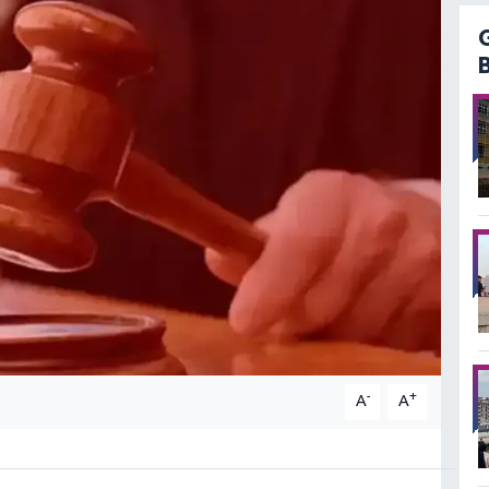
-
+
A
A