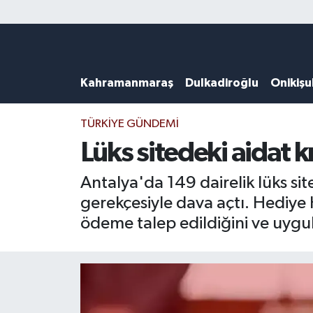
Künye
Kahramanmaraş Nöbetçi Eczaneler
Kahramanmaraş
Dulkadiroğlu
Onikiş
DULKADİROĞLU
Kahramanmaraş Hava Durumu
KAHRAMANMARAŞ
Kahramanmaraş Trafik Yoğunluk Haritası
TÜRKIYE GÜNDEMI
Lüks sitedeki aidat kr
ONİKİŞUBAT
Süper Lig Puan Durumu ve Fikstür
Antalya'da 149 dairelik lüks si
ÖZEL HABER
Tüm Manşetler
gerekçesiyle dava açtı. Hediye H
ödeme talep edildiğini ve uyg
Künye
Son Dakika Haberleri
Haber Arşivi