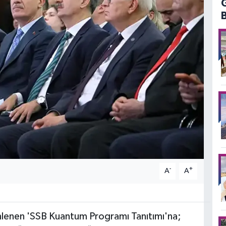
-
+
A
A
nlenen 'SSB Kuantum Programı Tanıtımı'na;