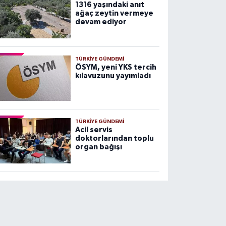
1316 yaşındaki anıt
ağaç zeytin vermeye
devam ediyor
TÜRKIYE GÜNDEMI
ÖSYM, yeni YKS tercih
kılavuzunu yayımladı
TÜRKIYE GÜNDEMI
Acil servis
doktorlarından toplu
organ bağışı