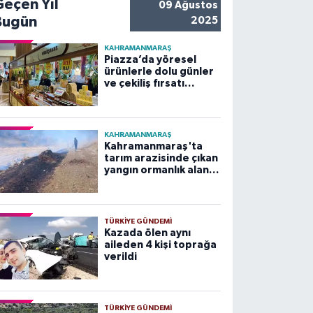
Geçen Yıl
09 Ağustos
Bugün
2025
KAHRAMANMARAŞ
Piazza’da yöresel
ürünlerle dolu günler
ve çekiliş fırsatı
başladı
KAHRAMANMARAŞ
Kahramanmaraş'ta
tarım arazisinde çıkan
yangın ormanlık alana
sıçramadan
söndürüldü
TÜRKIYE GÜNDEMI
Kazada ölen aynı
aileden 4 kişi toprağa
verildi
TÜRKIYE GÜNDEMI