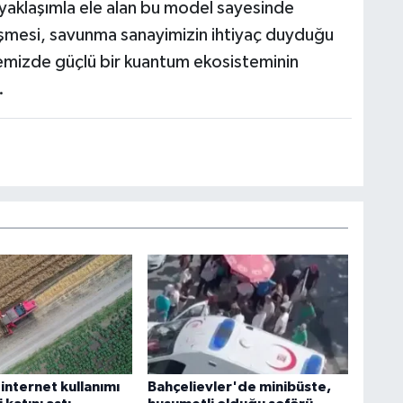
r yaklaşımla ele alan bu model sayesinde
nüşmesi, savunma sanayimizin ihtiyaç duyduğu
 ülkemizde güçlü bir kuantum ekosisteminin
.
n internet kullanımı
Bahçelievler'de minibüste,