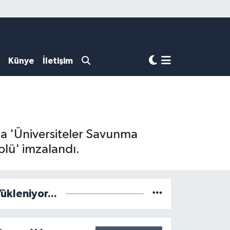
Künye
İletişim
da 'Üniversiteler Savunma
kolü' imzalandı.
ükleniyor...