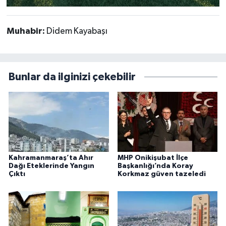
Muhabir:
Didem Kayabaşı
Bunlar da ilginizi çekebilir
Kahramanmaraş’ta Ahır
MHP Onikişubat İlçe
Dağı Eteklerinde Yangın
Başkanlığı’nda Koray
Çıktı
Korkmaz güven tazeledi