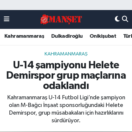
Künye
Kahramanmaraş Nöbetçi Eczaneler
Kahramanmaraş
Dulkadiroğlu
Onikişubat
Tür
DULKADİROĞLU
Kahramanmaraş Hava Durumu
KAHRAMANMARAŞ
Kahramanmaraş Trafik Yoğunluk Haritası
KAHRAMANMARAŞ
U-14 şampiyonu Helete
ONİKİŞUBAT
Süper Lig Puan Durumu ve Fikstür
Demirspor grup maçlarına
ÖZEL HABER
Tüm Manşetler
odaklandı
Kahramanmaraş U-14 Futbol Ligi’nde şampiyon
Künye
Son Dakika Haberleri
olan M-Bağcı İnşaat sponsorluğundaki Helete
Demirspor, grup müsabakaları için hazırlıklarını
Haber Arşivi
sürdürüyor.