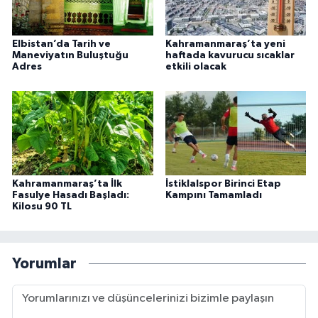
Elbistan’da Tarih ve
Kahramanmaraş’ta yeni
Maneviyatın Buluştuğu
haftada kavurucu sıcaklar
Adres
etkili olacak
Kahramanmaraş’ta İlk
İstiklalspor Birinci Etap
Fasulye Hasadı Başladı:
Kampını Tamamladı
Kilosu 90 TL
Yorumlar