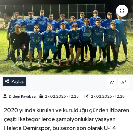
Paylaş
-
+
A
A
Didem Kayabaşı
27.02.2025 - 12:25
27.02.2025 - 12:26
2020 yılında kurulan ve kurulduğu günden itibaren
çeşitli kategorilerde şampiyonluklar yaşayan
Helete Demirspor, bu sezon son olarak U-14