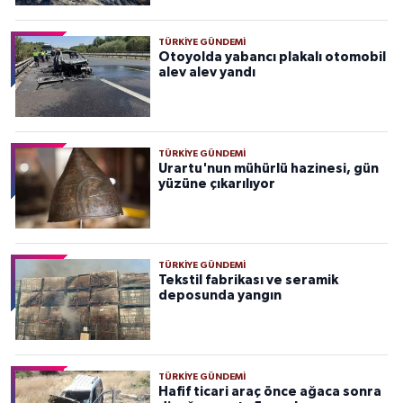
TÜRKIYE GÜNDEMI
Otoyolda yabancı plakalı otomobil
alev alev yandı
TÜRKIYE GÜNDEMI
Urartu'nun mühürlü hazinesi, gün
yüzüne çıkarılıyor
TÜRKIYE GÜNDEMI
Tekstil fabrikası ve seramik
deposunda yangın
TÜRKIYE GÜNDEMI
Hafif ticari araç önce ağaca sonra