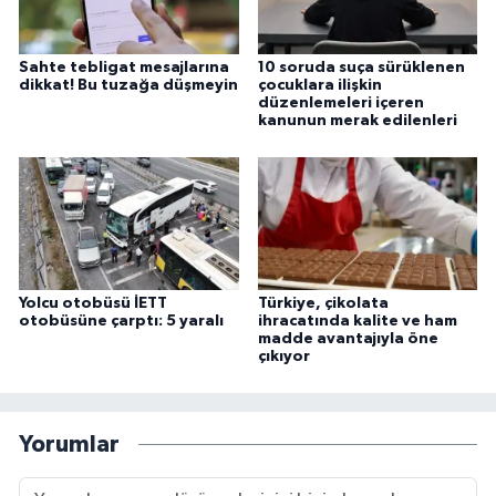
Sahte tebligat mesajlarına
10 soruda suça sürüklenen
dikkat! Bu tuzağa düşmeyin
çocuklara ilişkin
düzenlemeleri içeren
kanunun merak edilenleri
Yolcu otobüsü İETT
Türkiye, çikolata
otobüsüne çarptı: 5 yaralı
ihracatında kalite ve ham
madde avantajıyla öne
çıkıyor
Yorumlar