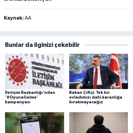
Kaynak:
AA
Bunlar da ilginizi çekebilir
İletişim Başkanlığı'ndan
Bakan Çiftçi: Tek bir
'#OyunaGelme'
evladımızı dahi karanlığa
kampanyası
bırakmayacağız