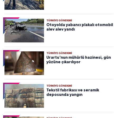
TÜRKIYE GÜNDEMI
Otoyolda yabancı plakalı otomobil
alev alev yandı
TÜRKIYE GÜNDEMI
Urartu'nun mühürlü hazinesi, gün
yüzüne çıkarılıyor
TÜRKIYE GÜNDEMI
Tekstil fabrikası ve seramik
deposunda yangın