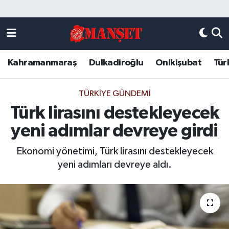
Künye
Kahramanmaraş Nöbetçi Eczaneler
Kahramanmaraş
Dulkadiroğlu
Onikişubat
Tür
DULKADİROĞLU
Kahramanmaraş Hava Durumu
KAHRAMANMARAŞ
Kahramanmaraş Trafik Yoğunluk Haritası
TÜRKIYE GÜNDEMI
Türk lirasını destekleyecek
ONİKİŞUBAT
Süper Lig Puan Durumu ve Fikstür
yeni adımlar devreye girdi
ÖZEL HABER
Tüm Manşetler
Ekonomi yönetimi, Türk lirasını destekleyecek
yeni adımları devreye aldı.
Künye
Son Dakika Haberleri
Haber Arşivi