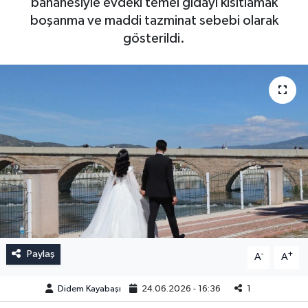
bahanesiyle evdeki temel gıdayı kısıtlamak
boşanma ve maddi tazminat sebebi olarak
gösterildi.
Paylaş
-
+
A
A
Didem Kayabaşı
24.06.2026 - 16:36
1