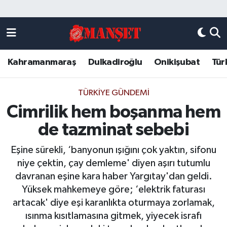
Künye
Kahramanmaraş Nöbetçi Eczaneler
Kahramanmaraş
Dulkadiroğlu
Onikişubat
Tür
DULKADİROĞLU
Kahramanmaraş Hava Durumu
KAHRAMANMARAŞ
Kahramanmaraş Trafik Yoğunluk Haritası
TÜRKIYE GÜNDEMI
Cimrilik hem boşanma hem
ONİKİŞUBAT
Süper Lig Puan Durumu ve Fikstür
de tazminat sebebi
ÖZEL HABER
Tüm Manşetler
Eşine sürekli, ‘banyonun ışığını çok yaktın, sifonu
niye çektin, çay demleme' diyen aşırı tutumlu
Künye
Son Dakika Haberleri
davranan eşine kara haber Yargıtay'dan geldi.
Yüksek mahkemeye göre; ‘elektrik faturası
Haber Arşivi
artacak' diye eşi karanlıkta oturmaya zorlamak,
ısınma kısıtlamasına gitmek, yiyecek israfı