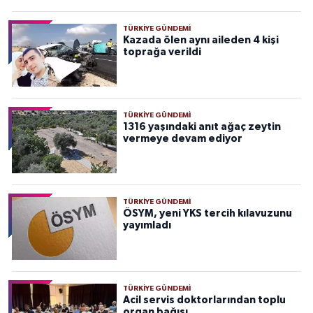
TÜRKIYE GÜNDEMI
Kazada ölen aynı aileden 4 kişi
toprağa verildi
TÜRKIYE GÜNDEMI
1316 yaşındaki anıt ağaç zeytin
vermeye devam ediyor
TÜRKIYE GÜNDEMI
ÖSYM, yeni YKS tercih kılavuzunu
yayımladı
TÜRKIYE GÜNDEMI
Acil servis doktorlarından toplu
organ bağışı