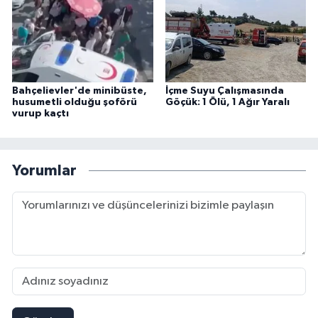
Bahçelievler'de minibüste,
İçme Suyu Çalışmasında
husumetli olduğu şoförü
Göçük: 1 Ölü, 1 Ağır Yaralı
vurup kaçtı
Yorumlar