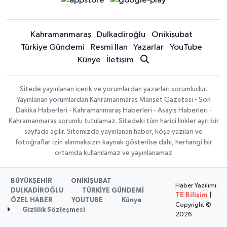
Kahramanmaraş
Dulkadiroğlu
Onikişubat
Türkiye Gündemi
Resmi İlan
Yazarlar
YouTube
Künye
İletişim
Sitede yayınlanan içerik ve yorumlardan yazarları sorumludur.
Yayınlanan yorumlardan Kahramanmaraş Manşet Gazetesi - Son
Dakika Haberleri - Kahramanmaraş Haberleri - Asayiş Haberleri -
Kahramanmaraş sorumlu tutulamaz. Sitedeki tüm harici linkler ayrı bir
sayfada açılır. Sitemizde yayınlanan haber, köşe yazıları ve
fotoğraflar izin alınmaksızın kaynak gösterilse dahi, herhangi bir
ortamda kullanılamaz ve yayınlanamaz
BÜYÜKŞEHİR
ONİKİŞUBAT
Haber Yazılımı:
DULKADİROĞLU
TÜRKİYE GÜNDEMİ
TE Bilişim
|
ÖZEL HABER
YOUTUBE
Künye
Copyright ©
Gizlilik Sözleşmesi
2026