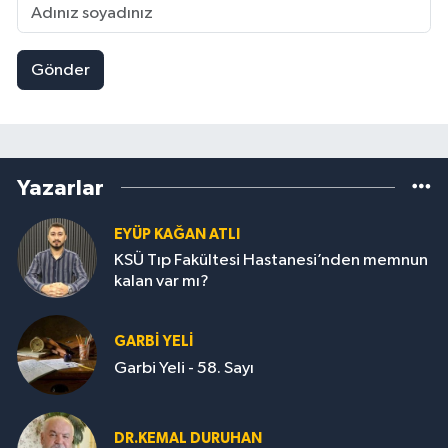
Gönder
Yazarlar
EYÜP KAĞAN ATLI
KSÜ Tıp Fakültesi Hastanesi’nden memnun
kalan var mı?
GARBI YELI
Garbi Yeli - 58. Sayı
DR.KEMAL DURUHAN