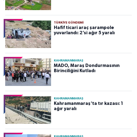
TÜRKIYE GÜNDEMI
Hafif ticari araç şarampole
yuvarlandı: 2’si ağır 5 yaralı
KAHRAMANMARAŞ
MADO, Maraş Dondurmasının
Birinciliğini Kutladı
KAHRAMANMARAŞ
Kahramanmaraş'ta tır kazası: 1
ağır yaralı
KAHRAMANMARAŞ