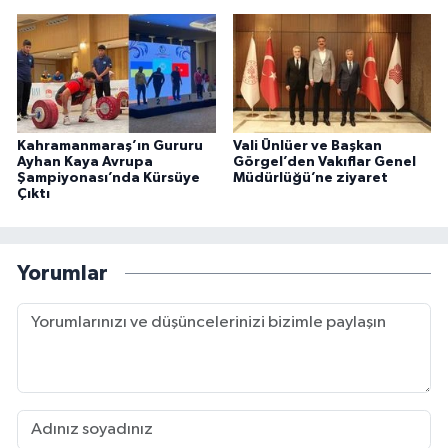
Kahramanmaraş’ın Gururu
Vali Ünlüer ve Başkan
Ayhan Kaya Avrupa
Görgel’den Vakıflar Genel
Şampiyonası’nda Kürsüye
Müdürlüğü’ne ziyaret
Çıktı
Yorumlar