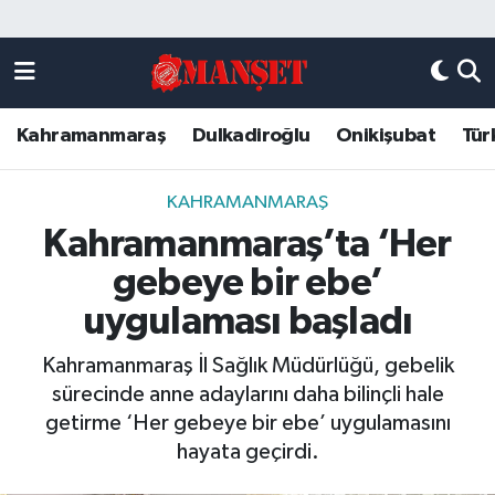
Künye
Kahramanmaraş Nöbetçi Eczaneler
Kahramanmaraş
Dulkadiroğlu
Onikişubat
Tür
DULKADİROĞLU
Kahramanmaraş Hava Durumu
KAHRAMANMARAŞ
Kahramanmaraş Trafik Yoğunluk Haritası
KAHRAMANMARAŞ
Kahramanmaraş’ta ‘Her
ONİKİŞUBAT
Süper Lig Puan Durumu ve Fikstür
gebeye bir ebe’
ÖZEL HABER
Tüm Manşetler
uygulaması başladı
Kahramanmaraş İl Sağlık Müdürlüğü, gebelik
Künye
Son Dakika Haberleri
sürecinde anne adaylarını daha bilinçli hale
getirme ‘Her gebeye bir ebe’ uygulamasını
Haber Arşivi
hayata geçirdi.