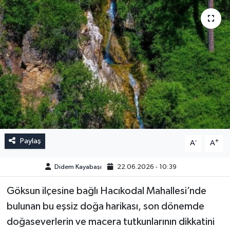
Paylaş
-
+
A
A
Didem Kayabaşı
22.06.2026 - 10:39
Göksun ilçesine bağlı Hacıkodal Mahallesi’nde
bulunan bu eşsiz doğa harikası, son dönemde
doğaseverlerin ve macera tutkunlarının dikkatini