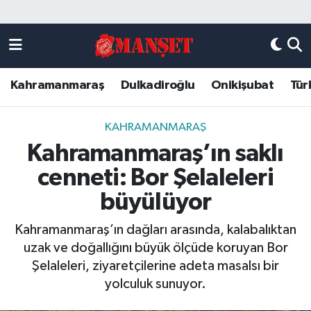
Künye
Kahramanmaraş Nöbetçi Eczaneler
Kahramanmaraş
Dulkadiroğlu
Onikişubat
Tür
DULKADİROĞLU
Kahramanmaraş Hava Durumu
KAHRAMANMARAŞ
Kahramanmaraş Trafik Yoğunluk Haritası
KAHRAMANMARAŞ
Kahramanmaraş’ın saklı
ONİKİŞUBAT
Süper Lig Puan Durumu ve Fikstür
cenneti: Bor Şelaleleri
ÖZEL HABER
Tüm Manşetler
büyülüyor
Kahramanmaraş’ın dağları arasında, kalabalıktan
Künye
Son Dakika Haberleri
uzak ve doğallığını büyük ölçüde koruyan Bor
Şelaleleri, ziyaretçilerine adeta masalsı bir
Haber Arşivi
yolculuk sunuyor.