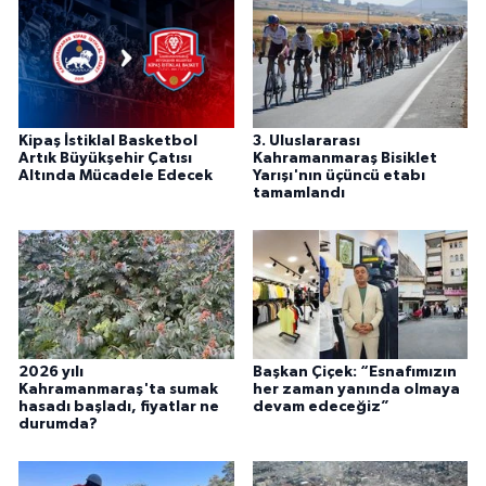
Kipaş İstiklal Basketbol
3. Uluslararası
Artık Büyükşehir Çatısı
Kahramanmaraş Bisiklet
Altında Mücadele Edecek
Yarışı'nın üçüncü etabı
tamamlandı
2026 yılı
Başkan Çiçek: “Esnafımızın
Kahramanmaraş'ta sumak
her zaman yanında olmaya
hasadı başladı, fiyatlar ne
devam edeceğiz”
durumda?