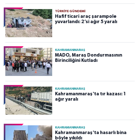
TÜRKIYE GÜNDEMI
Hafif ticari araç şarampole
yuvarlandı: 2’si ağır 5 yaralı
KAHRAMANMARAŞ
MADO, Maraş Dondurmasının
Birinciliğini Kutladı
KAHRAMANMARAŞ
Kahramanmaraş'ta tır kazası: 1
ağır yaralı
KAHRAMANMARAŞ
Kahramanmaraş'ta hasarlı bina
böyle yıkıldı