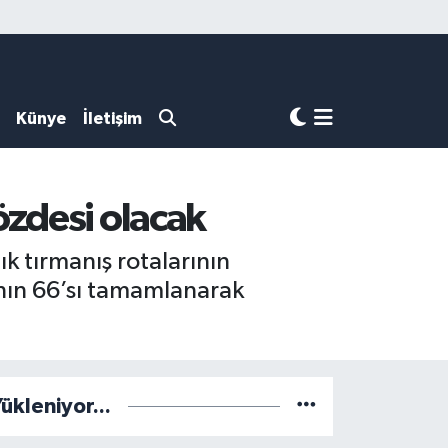
Künye
İletişim
özdesi olacak
k tırmanış rotalarının
anın 66’sı tamamlanarak
ükleniyor...