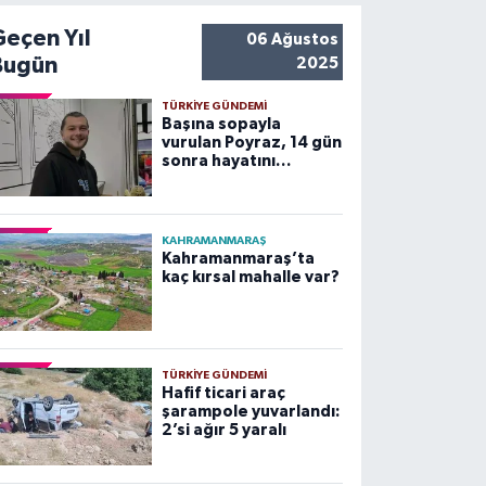
Geçen Yıl
06 Ağustos
Bugün
2025
TÜRKIYE GÜNDEMI
Başına sopayla
vurulan Poyraz, 14 gün
sonra hayatını
kaybetti
KAHRAMANMARAŞ
Kahramanmaraş’ta
kaç kırsal mahalle var?
TÜRKIYE GÜNDEMI
Hafif ticari araç
şarampole yuvarlandı:
2’si ağır 5 yaralı