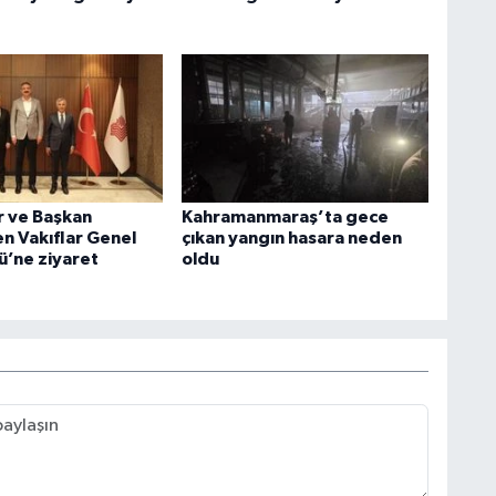
r ve Başkan
Kahramanmaraş’ta gece
n Vakıflar Genel
çıkan yangın hasara neden
’ne ziyaret
oldu