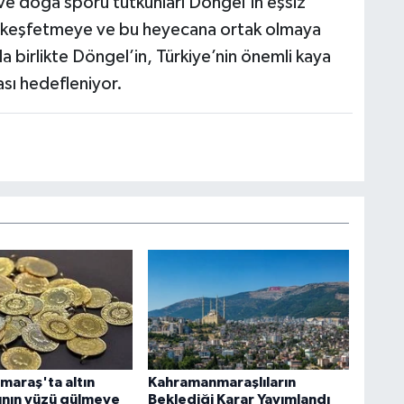
k ve doğa sporu tutkunları Döngel’in eşsiz
arı keşfetmeye ve bu heyecana ortak olmaya
 birlikte Döngel’in, Türkiye’nin önemli kaya
ası hedefleniyor.
araş'ta altın
Kahramanmaraşlıların
sının yüzü gülmeye
Beklediği Karar Yayımlandı