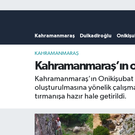
Künye
Kahramanmaraş Nöbetçi Eczaneler
Kahramanmaraş
Dulkadiroğlu
Onikiş
DULKADİROĞLU
Kahramanmaraş Hava Durumu
KAHRAMANMARAŞ
Kahramanmaraş Trafik Yoğunluk Haritası
KAHRAMANMARAŞ
Kahramanmaraş’ın o 
ONİKİŞUBAT
Süper Lig Puan Durumu ve Fikstür
Kahramanmaraş’ın Onikişubat il
ÖZEL HABER
Tüm Manşetler
oluşturulmasına yönelik çalışm
tırmanışa hazır hale getirildi.
Künye
Son Dakika Haberleri
Haber Arşivi