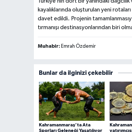
Türkiye’nin dört bir yanındaki dağcılı
kayalıklarında oluşturulan yeni rotal
davet edildi. Projenin tamamlanmasıyla
tırmanışı destinasyonlarından biri olm
Muhabir:
Emrah Özdemir
Bunlar da ilginizi çekebilir
Kahramanmaraş’ta Ata
Kahramanm
Sporları Geleneği Yaşatılıyor
yatırımcı