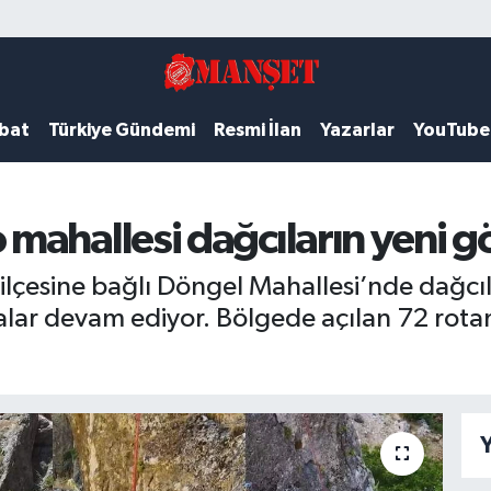
ubat
Türkiye Gündemi
Resmi İlan
Yazarlar
YouTube
mahallesi dağcıların yeni g
çesine bağlı Döngel Mahallesi’nde dağcılı
alar devam ediyor. Bölgede açılan 72 rot
Y