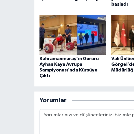
başladı
Kahramanmaraş’ın Gururu
Vali Ünlüe
Ayhan Kaya Avrupa
Görgel’de
Şampiyonası’nda Kürsüye
Müdürlüğü
Çıktı
Yorumlar