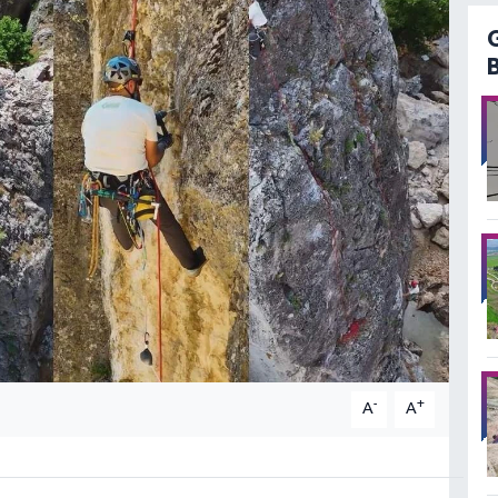
-
+
A
A