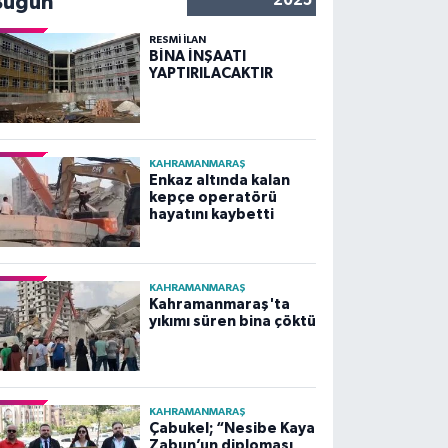
Bugün
2025
RESMİ İLAN
BİNA İNŞAATI
YAPTIRILACAKTIR
KAHRAMANMARAŞ
Enkaz altında kalan
kepçe operatörü
hayatını kaybetti
KAHRAMANMARAŞ
Kahramanmaraş'ta
yıkımı süren bina çöktü
KAHRAMANMARAŞ
Çabukel; “Nesibe Kaya
Zabun’un diploması