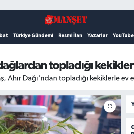
ubat
Türkiye Gündemi
Resmi İlan
Yazarlar
YouTube
ğlardan topladığı kekikler
 Ahır Dağı'ndan topladığı kekiklerle ev 
Y