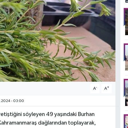
-
+
A
A
.2024 - 03:00
 yetiştiğini söyleyen 49 yaşındaki Burhan
 Kahramanmaraş dağlarından toplayarak,