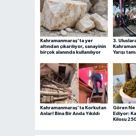
Kahramanmaraş’ta yer
3. Uluslar
altından çıkarılıyor, sanayinin
Kahramanm
birçok alanında kullanılıyor
Yarışı ta
Kahramanmaraş’ta Korkutan
Gören Ne
Anlar! Bina Bir Anda Yıkıldı
Ediyor: K
Kilosu 25