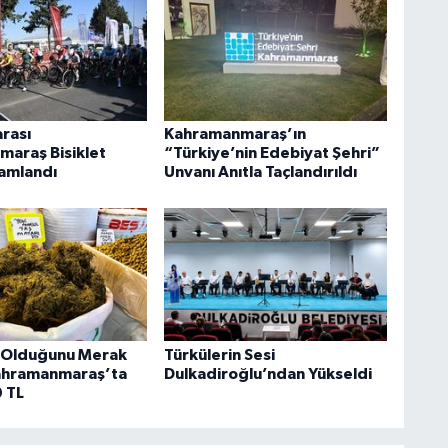
arası
Kahramanmaraş’ın
araş Bisiklet
“Türkiye’nin Edebiyat Şehri”
mamlandı
Unvanı Anıtla Taçlandırıldı
 Olduğunu Merak
Türkülerin Sesi
ahramanmaraş’ta
Dulkadiroğlu’ndan Yükseldi
0 TL