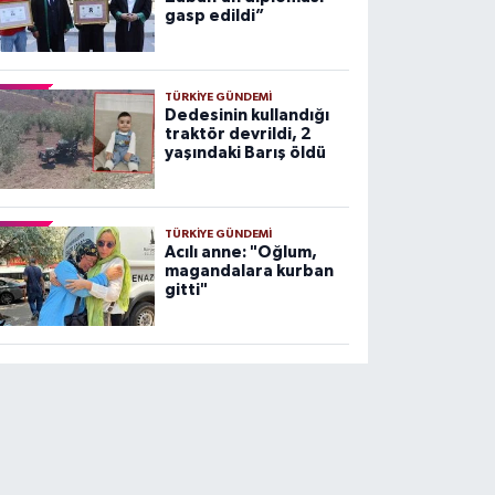
gasp edildi”
TÜRKIYE GÜNDEMI
Dedesinin kullandığı
traktör devrildi, 2
yaşındaki Barış öldü
TÜRKIYE GÜNDEMI
Acılı anne: "Oğlum,
magandalara kurban
gitti"