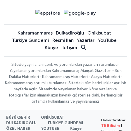
Kahramanmaraş
Dulkadiroğlu
Onikişubat
Türkiye Gündemi
Resmi İlan
Yazarlar
YouTube
Künye
İletişim
Sitede yayınlanan içerik ve yorumlardan yazarları sorumludur.
Yayınlanan yorumlardan Kahramanmaraş Manşet Gazetesi - Son
Dakika Haberleri - Kahramanmaraş Haberleri - Asayiş Haberleri -
Kahramanmaraş sorumlu tutulamaz. Sitedeki tüm harici linkler ayrı bir
sayfada açılır. Sitemizde yayınlanan haber, köşe yazıları ve
fotoğraflar izin alınmaksızın kaynak gösterilse dahi, herhangi bir
ortamda kullanılamaz ve yayınlanamaz
BÜYÜKŞEHİR
ONİKİŞUBAT
Haber Yazılımı:
DULKADİROĞLU
TÜRKİYE GÜNDEMİ
TE Bilişim
|
ÖZEL HABER
YOUTUBE
Künye