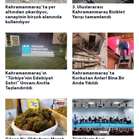
Kahramanmaraş’ta yer
3. Uluslararası
altından çıkarılıyor,
Kahramanmaraş Bisiklet
sanayinin birçok alanında
Yarışı tamamlandı
kullanılıyor
Kahramanmaraş’ın
Kahramanmaraş’ta
“Türkiye’nin Edebiyat
Korkutan Anlar! Bina Bir
Şehri” Unvanı Anıtla
Anda Yıkıldı
Taçlandırıldı