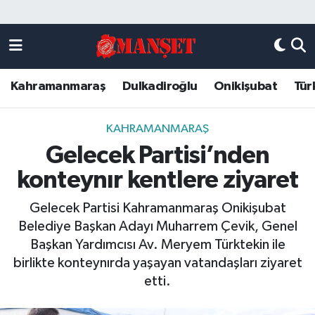
Künye
Kahramanmaraş Nöbetçi Eczaneler
Kahramanmaraş
Dulkadiroğlu
Onikişubat
Tür
DULKADİROĞLU
Kahramanmaraş Hava Durumu
KAHRAMANMARAŞ
Kahramanmaraş Trafik Yoğunluk Haritası
KAHRAMANMARAŞ
Gelecek Partisi’nden
ONİKİŞUBAT
Süper Lig Puan Durumu ve Fikstür
konteynır kentlere ziyaret
ÖZEL HABER
Tüm Manşetler
Gelecek Partisi Kahramanmaraş Onikişubat
Belediye Başkan Adayı Muharrem Çevik, Genel
Künye
Son Dakika Haberleri
Başkan Yardımcısı Av. Meryem Türktekin ile
birlikte konteynırda yaşayan vatandaşları ziyaret
Haber Arşivi
etti.