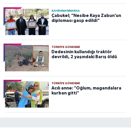
KAHRAMANMARAŞ
Çabukel; “Nesibe Kaya Zabun’un
diploması gasp edildi”
TÜRKIYE GÜNDEMI
Dedesinin kullandığı traktör
devrildi, 2 yaşındaki Barış öldü
TÜRKIYE GÜNDEMI
Acılı anne: "Oğlum, magandalara
kurban gitti"