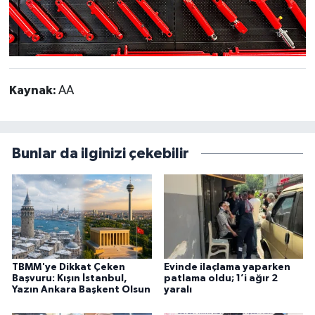
Kaynak:
AA
Bunlar da ilginizi çekebilir
TBMM'ye Dikkat Çeken
Evinde ilaçlama yaparken
Başvuru: Kışın İstanbul,
patlama oldu; 1’i ağır 2
Yazın Ankara Başkent Olsun
yaralı