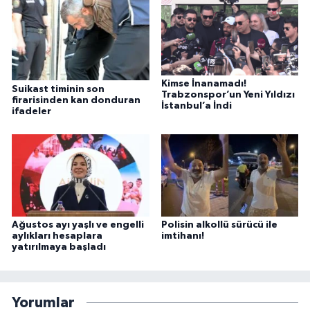
Kimse İnanamadı!
Suikast timinin son
Trabzonspor’un Yeni Yıldızı
firarisinden kan donduran
İstanbul’a İndi
ifadeler
Ağustos ayı yaşlı ve engelli
Polisin alkollü sürücü ile
aylıkları hesaplara
imtihanı!
yatırılmaya başladı
Yorumlar