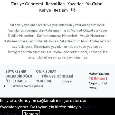
Türkiye Gündemi
Resmi İlan
Yazarlar
YouTube
Künye
İletişim
Sitede yayınlanan içerik ve yorumlardan yazarları sorumludur.
Yayınlanan yorumlardan Kahramanmaraş Manşet Gazetesi - Son
Dakika Haberleri - Kahramanmaraş Haberleri - Asayiş Haberleri -
Kahramanmaraş sorumlu tutulamaz. Sitedeki tüm harici linkler ayrı bir
sayfada açılır. Sitemizde yayınlanan haber, köşe yazıları ve
fotoğraflar izin alınmaksızın kaynak gösterilse dahi, herhangi bir
ortamda kullanılamaz ve yayınlanamaz
BÜYÜKŞEHİR
ONİKİŞUBAT
Haber Yazılımı:
DULKADİROĞLU
TÜRKİYE GÜNDEMİ
TE Bilişim
|
ÖZEL HABER
YOUTUBE
Künye
Copyright ©
Gizlilik Sözleşmesi
2026
En iyi site deneyimi sağlamak için çerezlerden
faydalanıyoruz. Detaylar için lütfen tıklayın.
Gizlilik
Sözleşmesi
Tamam