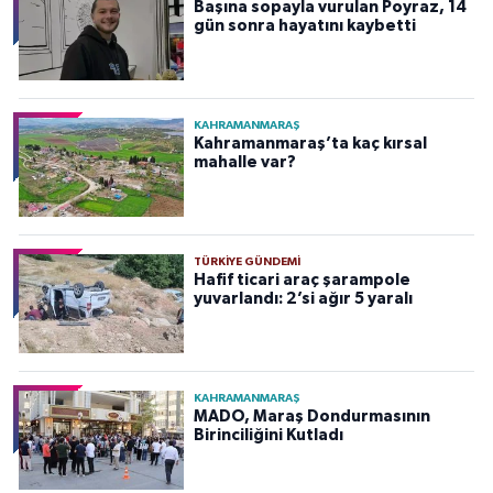
Başına sopayla vurulan Poyraz, 14
gün sonra hayatını kaybetti
KAHRAMANMARAŞ
Kahramanmaraş’ta kaç kırsal
mahalle var?
TÜRKIYE GÜNDEMI
Hafif ticari araç şarampole
yuvarlandı: 2’si ağır 5 yaralı
KAHRAMANMARAŞ
MADO, Maraş Dondurmasının
Birinciliğini Kutladı