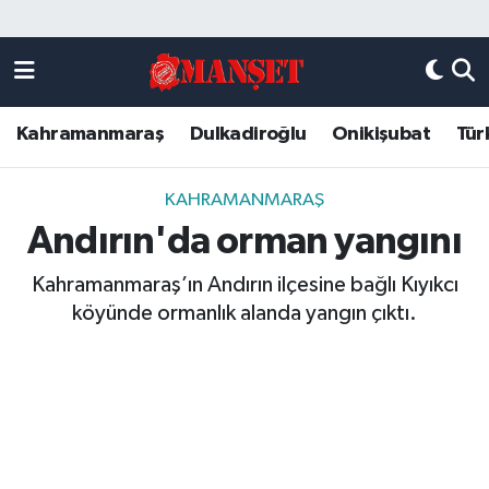
Künye
Kahramanmaraş Nöbetçi Eczaneler
Kahramanmaraş
Dulkadiroğlu
Onikişubat
Tür
DULKADİROĞLU
Kahramanmaraş Hava Durumu
KAHRAMANMARAŞ
Kahramanmaraş Trafik Yoğunluk Haritası
KAHRAMANMARAŞ
Andırın'da orman yangını
ONİKİŞUBAT
Süper Lig Puan Durumu ve Fikstür
Kahramanmaraş’ın Andırın ilçesine bağlı Kıyıkcı
ÖZEL HABER
Tüm Manşetler
köyünde ormanlık alanda yangın çıktı.
Künye
Son Dakika Haberleri
Haber Arşivi