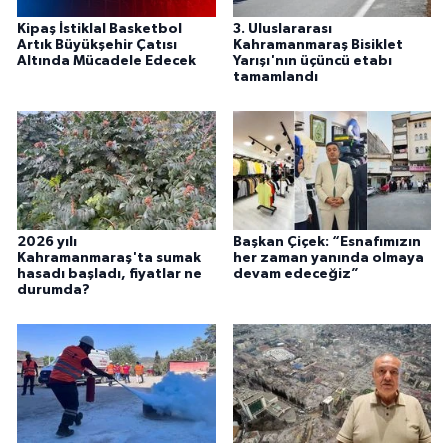
Kipaş İstiklal Basketbol
3. Uluslararası
Artık Büyükşehir Çatısı
Kahramanmaraş Bisiklet
Altında Mücadele Edecek
Yarışı'nın üçüncü etabı
tamamlandı
2026 yılı
Başkan Çiçek: “Esnafımızın
Kahramanmaraş'ta sumak
her zaman yanında olmaya
hasadı başladı, fiyatlar ne
devam edeceğiz”
durumda?