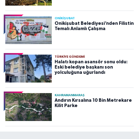
ONİKİŞUBAT
Onikişubat Belediyesi’nden Filistin
Temalı Anlamlı Çalışma
TÜRKIYE GÜNDEMI
Halatı kopan asansör sonu oldu:
Eski belediye başkanı son
yolculuğuna uğurlandı
KAHRAMANMARAŞ
Andırın Kırsalına 10 Bin Metrekare
Kilit Parke