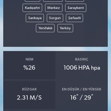
Kadışehri
Merkez
Saraykent
Sarıkaya
Sorgun
Şefaatli
Yenifakılı
Yerköy
NEM
BASINÇ
%26
1006 HPA
hpa
RÜZGAR
EN DÜŞÜK / EN YÜKSEK
°
°
2.31 M/S
16
/ 29