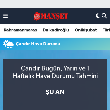
Künye
Kahramanmaraş Nöbetçi Eczaneler
Kahramanmaraş
Dulkadiroğlu
Onikişubat
Tür
DULKADİROĞLU
Kahramanmaraş Hava Durumu
KAHRAMANMARAŞ
Kahramanmaraş Trafik Yoğunluk Haritası
Çandır Hava Durumu
ONİKİŞUBAT
Süper Lig Puan Durumu ve Fikstür
Çandır Bugün, Yarın ve 1
ÖZEL HABER
Tüm Manşetler
Haftalık Hava Durumu Tahmini
Künye
Son Dakika Haberleri
ŞU AN
Haber Arşivi