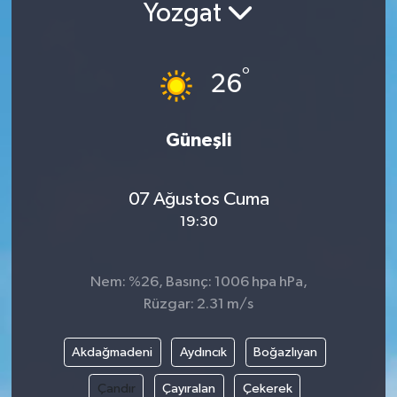
Yozgat
°
26
Güneşli
07 Ağustos Cuma
19:30
Nem: %26, Basınç: 1006 hpa hPa,
Rüzgar: 2.31 m/s
Akdağmadeni
Aydıncık
Boğazlıyan
Çandır
Çayıralan
Çekerek