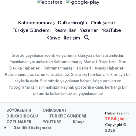
Kahramanmaraş
Dulkadiroğlu
Onikişubat
Türkiye Gündemi
Resmi İlan
Yazarlar
YouTube
Künye
İletişim
Sitede yayınlanan içerik ve yorumlardan yazarları sorumludur.
Yayınlanan yorumlardan Kahramanmaraş Manşet Gazetesi - Son
Dakika Haberleri - Kahramanmaraş Haberleri - Asayiş Haberleri -
Kahramanmaraş sorumlu tutulamaz. Sitedeki tüm harici linkler ayrı bir
sayfada açılır. Sitemizde yayınlanan haber, köşe yazıları ve
fotoğraflar izin alınmaksızın kaynak gösterilse dahi, herhangi bir
ortamda kullanılamaz ve yayınlanamaz
BÜYÜKŞEHİR
ONİKİŞUBAT
Haber Yazılımı:
DULKADİROĞLU
TÜRKİYE GÜNDEMİ
TE Bilişim
|
ÖZEL HABER
YOUTUBE
Künye
Copyright ©
Gizlilik Sözleşmesi
2026