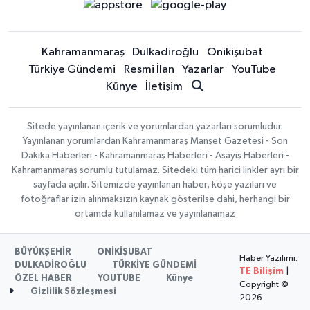
Kahramanmaraş
Dulkadiroğlu
Onikişubat
Türkiye Gündemi
Resmi İlan
Yazarlar
YouTube
Künye
İletişim
Sitede yayınlanan içerik ve yorumlardan yazarları sorumludur.
Yayınlanan yorumlardan Kahramanmaraş Manşet Gazetesi - Son
Dakika Haberleri - Kahramanmaraş Haberleri - Asayiş Haberleri -
Kahramanmaraş sorumlu tutulamaz. Sitedeki tüm harici linkler ayrı bir
sayfada açılır. Sitemizde yayınlanan haber, köşe yazıları ve
fotoğraflar izin alınmaksızın kaynak gösterilse dahi, herhangi bir
ortamda kullanılamaz ve yayınlanamaz
BÜYÜKŞEHİR
ONİKİŞUBAT
Haber Yazılımı:
DULKADİROĞLU
TÜRKİYE GÜNDEMİ
TE Bilişim
|
ÖZEL HABER
YOUTUBE
Künye
Copyright ©
Gizlilik Sözleşmesi
2026