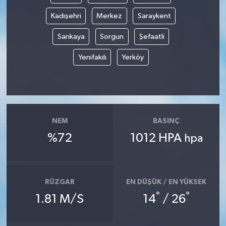
Kadışehri
Merkez
Saraykent
Sarıkaya
Sorgun
Şefaatli
Yenifakılı
Yerköy
NEM
BASINÇ
%72
1012 HPA
hpa
RÜZGAR
EN DÜŞÜK / EN YÜKSEK
°
°
1.81 M/S
14
/ 26