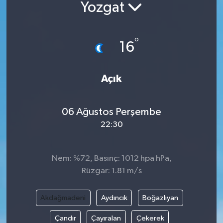
Yozgat
°
16
Açık
06 Ağustos Perşembe
22:30
Nem: %72, Basınç: 1012 hpa hPa,
Rüzgar: 1.81 m/s
Akdağmadeni
Aydıncık
Boğazlıyan
Çandır
Çayıralan
Çekerek