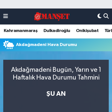
Künye
Kahramanmaraş Nöbetçi Eczaneler
Kahramanmaraş
Dulkadiroğlu
Onikişubat
Tür
DULKADİROĞLU
Kahramanmaraş Hava Durumu
KAHRAMANMARAŞ
Kahramanmaraş Trafik Yoğunluk Haritası
Akdağmadeni Hava Durumu
ONİKİŞUBAT
Süper Lig Puan Durumu ve Fikstür
Akdağmadeni Bugün, Yarın ve 1
ÖZEL HABER
Tüm Manşetler
Haftalık Hava Durumu Tahmini
Künye
Son Dakika Haberleri
ŞU AN
Haber Arşivi