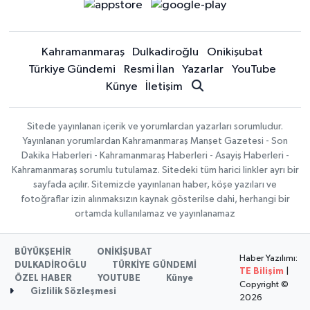
Kahramanmaraş
Dulkadiroğlu
Onikişubat
Türkiye Gündemi
Resmi İlan
Yazarlar
YouTube
Künye
İletişim
Sitede yayınlanan içerik ve yorumlardan yazarları sorumludur.
Yayınlanan yorumlardan Kahramanmaraş Manşet Gazetesi - Son
Dakika Haberleri - Kahramanmaraş Haberleri - Asayiş Haberleri -
Kahramanmaraş sorumlu tutulamaz. Sitedeki tüm harici linkler ayrı bir
sayfada açılır. Sitemizde yayınlanan haber, köşe yazıları ve
fotoğraflar izin alınmaksızın kaynak gösterilse dahi, herhangi bir
ortamda kullanılamaz ve yayınlanamaz
BÜYÜKŞEHİR
ONİKİŞUBAT
Haber Yazılımı:
DULKADİROĞLU
TÜRKİYE GÜNDEMİ
TE Bilişim
|
ÖZEL HABER
YOUTUBE
Künye
Copyright ©
Gizlilik Sözleşmesi
2026