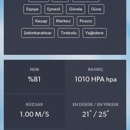
Espiye
Eynesil
Görele
Güce
Keşap
Merkez
Piraziz
Şebinkarahisar
Tirebolu
Yağlıdere
NEM
BASINÇ
%81
1010 HPA
hpa
RÜZGAR
EN DÜŞÜK / EN YÜKSEK
°
°
1.00 M/S
21
/ 25