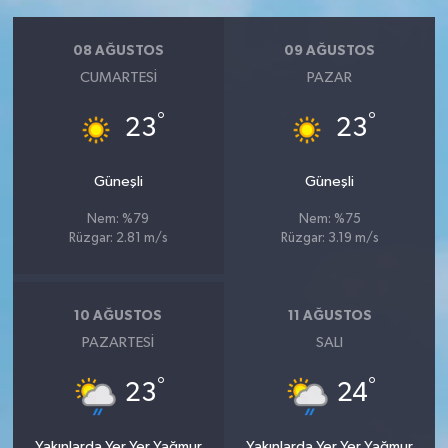
08 AĞUSTOS
09 AĞUSTOS
CUMARTESI
PAZAR
°
°
23
23
Güneşli
Güneşli
Nem: %79
Nem: %75
Rüzgar: 2.81 m/s
Rüzgar: 3.19 m/s
10 AĞUSTOS
11 AĞUSTOS
PAZARTESI
SALI
°
°
23
24
Yakınlarda Yer Yer Yağmur
Yakınlarda Yer Yer Yağmur