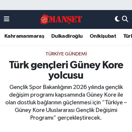
Künye
Kahramanmaraş Nöbetçi Eczaneler
Kahramanmaraş
Dulkadiroğlu
Onikişubat
Tür
DULKADİROĞLU
Kahramanmaraş Hava Durumu
KAHRAMANMARAŞ
Kahramanmaraş Trafik Yoğunluk Haritası
TÜRKIYE GÜNDEMI
Türk gençleri Güney Kore
ONİKİŞUBAT
Süper Lig Puan Durumu ve Fikstür
yolcusu
ÖZEL HABER
Tüm Manşetler
Gençlik Spor Bakanlığının 2026 yılında gençlik
değişim programı kapsamında Güney Kore ile
Künye
Son Dakika Haberleri
olan dostluk bağlarının güçlenmesi için “Türkiye –
Güney Kore Uluslararası Gençlik Değişimi
Haber Arşivi
Programı” gerçekleştirecek.