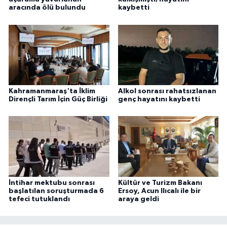
aracında ölü bulundu
kaybetti
Kahramanmaraş'ta İklim
Alkol sonrası rahatsızlanan
Dirençli Tarım İçin Güç Birliği
genç hayatını kaybetti
İntihar mektubu sonrası
Kültür ve Turizm Bakanı
başlatılan soruşturmada 6
Ersoy, Acun Ilıcalı ile bir
tefeci tutuklandı
araya geldi