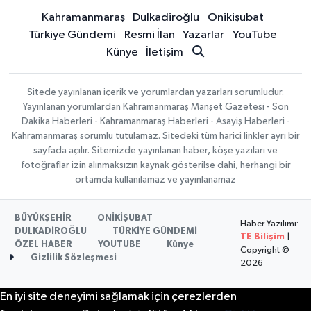
Kahramanmaraş
Dulkadiroğlu
Onikişubat
Türkiye Gündemi
Resmi İlan
Yazarlar
YouTube
Künye
İletişim
Sitede yayınlanan içerik ve yorumlardan yazarları sorumludur.
Yayınlanan yorumlardan Kahramanmaraş Manşet Gazetesi - Son
Dakika Haberleri - Kahramanmaraş Haberleri - Asayiş Haberleri -
Kahramanmaraş sorumlu tutulamaz. Sitedeki tüm harici linkler ayrı bir
sayfada açılır. Sitemizde yayınlanan haber, köşe yazıları ve
fotoğraflar izin alınmaksızın kaynak gösterilse dahi, herhangi bir
ortamda kullanılamaz ve yayınlanamaz
BÜYÜKŞEHİR
ONİKİŞUBAT
Haber Yazılımı:
DULKADİROĞLU
TÜRKİYE GÜNDEMİ
TE Bilişim
|
ÖZEL HABER
YOUTUBE
Künye
Copyright ©
Gizlilik Sözleşmesi
2026
En iyi site deneyimi sağlamak için çerezlerden