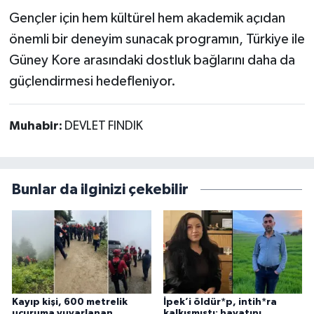
Gençler için hem kültürel hem akademik açıdan
önemli bir deneyim sunacak programın, Türkiye ile
Güney Kore arasındaki dostluk bağlarını daha da
güçlendirmesi hedefleniyor.
Muhabir:
DEVLET FINDIK
Bunlar da ilginizi çekebilir
Kayıp kişi, 600 metrelik
İpek’i öldür*p, intih*ra
uçuruma yuvarlanan
kalkışmıştı; hayatını