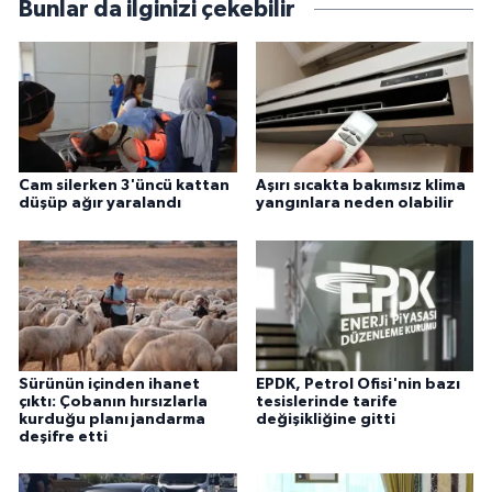
Bunlar da ilginizi çekebilir
Cam silerken 3'üncü kattan
Aşırı sıcakta bakımsız klima
düşüp ağır yaralandı
yangınlara neden olabilir
Sürünün içinden ihanet
EPDK, Petrol Ofisi'nin bazı
çıktı: Çobanın hırsızlarla
tesislerinde tarife
kurduğu planı jandarma
değişikliğine gitti
deşifre etti