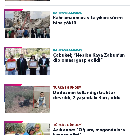
KAHRAMANMARAŞ
Kahramanmaraş'ta yıkımı süren
bina çöktü
KAHRAMANMARAŞ
Çabukel; “Nesibe Kaya Zabun’un
diploması gasp edildi”
TÜRKIYE GÜNDEMI
Dedesinin kullandığı traktör
devrildi, 2 yaşındaki Barış öldü
TÜRKIYE GÜNDEMI
Acılı anne: "Oğlum, magandalara