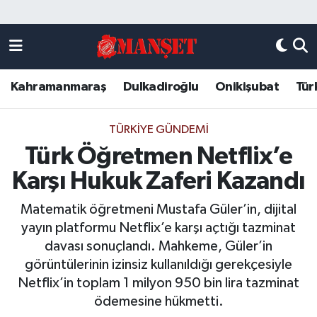
Künye
Kahramanmaraş Nöbetçi Eczaneler
Kahramanmaraş
Dulkadiroğlu
Onikişubat
Tür
DULKADİROĞLU
Kahramanmaraş Hava Durumu
KAHRAMANMARAŞ
Kahramanmaraş Trafik Yoğunluk Haritası
TÜRKIYE GÜNDEMI
Türk Öğretmen Netflix’e
ONİKİŞUBAT
Süper Lig Puan Durumu ve Fikstür
Karşı Hukuk Zaferi Kazandı
ÖZEL HABER
Tüm Manşetler
Matematik öğretmeni Mustafa Güler’in, dijital
yayın platformu Netflix’e karşı açtığı tazminat
Künye
Son Dakika Haberleri
davası sonuçlandı. Mahkeme, Güler’in
görüntülerinin izinsiz kullanıldığı gerekçesiyle
Haber Arşivi
Netflix’in toplam 1 milyon 950 bin lira tazminat
ödemesine hükmetti.