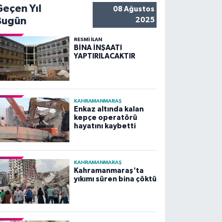
Geçen Yıl
08 Ağustos
Bugün
2025
RESMİ İLAN
BİNA İNŞAATI
YAPTIRILACAKTIR
KAHRAMANMARAŞ
Enkaz altında kalan
kepçe operatörü
hayatını kaybetti
KAHRAMANMARAŞ
Kahramanmaraş'ta
yıkımı süren bina çöktü