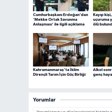
Cumhurbaşkanı Erdoğan’dan
Kayıp kişi
‘Mekke Ortak Savunma
uçuruma y
Anlaşması’ ile ilgili açıklama
ölü bulun
Kahramanmaraş'ta İklim
Alkol sonr
Dirençli Tarım İçin Güç Birliği
genç haya
Yorumlar