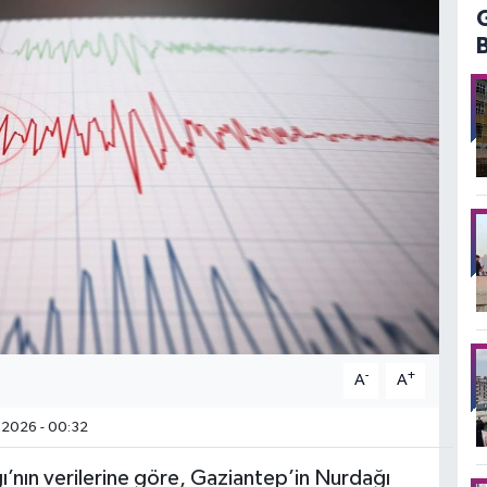
-
+
A
A
.2026 - 00:32
ı’nın verilerine göre, Gaziantep’in Nurdağı