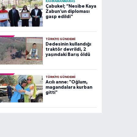
KAHRAMANMARAŞ
Çabukel; “Nesibe Kaya
Zabun’un diploması
gasp edildi”
TÜRKIYE GÜNDEMI
Dedesinin kullandığı
traktör devrildi, 2
yaşındaki Barış öldü
TÜRKIYE GÜNDEMI
Acılı anne: "Oğlum,
magandalara kurban
gitti"