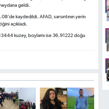
meydana geldi.
8’de kaydedildi. AFAD, sarsıntının yerin
ğini açıkladı.
13444 kuzey, boylamı ise 36.91222 doğu