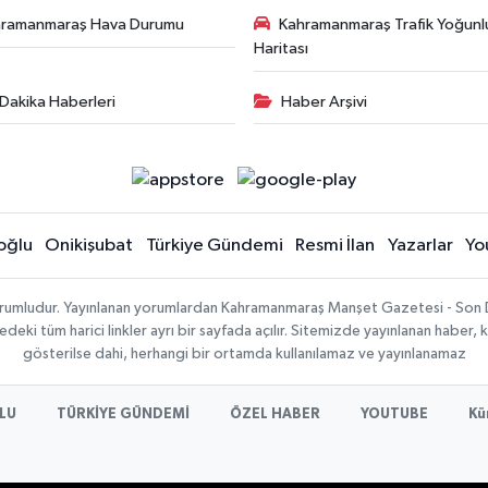
hramanmaraş Hava Durumu
Kahramanmaraş Trafik Yoğunl
Haritası
Dakika Haberleri
Haber Arşivi
oğlu
Onikişubat
Türkiye Gündemi
Resmi İlan
Yazarlar
Yo
sorumludur. Yayınlanan yorumlardan Kahramanmaraş Manşet Gazetesi - Son 
ki tüm harici linkler ayrı bir sayfada açılır. Sitemizde yayınlanan haber, k
gösterilse dahi, herhangi bir ortamda kullanılamaz ve yayınlanamaz
LU
TÜRKİYE GÜNDEMİ
ÖZEL HABER
YOUTUBE
Kü