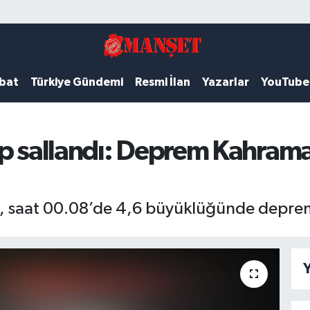
ubat
Türkiye Gündemi
Resmi İlan
Yazarlar
YouTube
ep sallandı: Deprem Kahram
e, saat 00.08’de 4,6 büyüklüğünde depre
Y