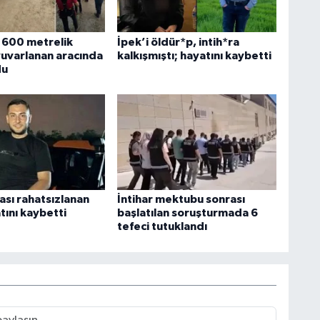
, 600 metrelik
İpek’i öldür*p, intih*ra
uvarlanan aracında
kalkışmıştı; hayatını kaybetti
du
ası rahatsızlanan
İntihar mektubu sonrası
tını kaybetti
başlatılan soruşturmada 6
tefeci tutuklandı