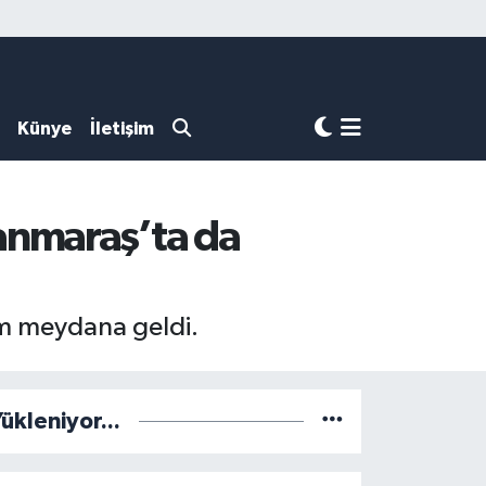
Künye
İletişim
anmaraş’ta da
m meydana geldi.
ükleniyor...