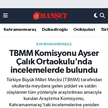
Künye
Kahramanmaraş Nöbetçi Eczaneler
Kahramanmaraş
Dulkadiroğlu
Onikişubat
Tür
DULKADİROĞLU
Kahramanmaraş Hava Durumu
KAHRAMANMARAŞ
Kahramanmaraş Trafik Yoğunluk Haritası
KAHRAMANMARAŞ
TBMM Komisyonu Ayser
ONİKİŞUBAT
Süper Lig Puan Durumu ve Fikstür
Çalık Ortaokulu'nda
ÖZEL HABER
Tüm Manşetler
incelemelerde bulundu
Türkiye Büyük Millet Meclisi (TBMM) tarafından
Künye
Son Dakika Haberleri
okullarda meydana gelen şiddet ve saldırı
olaylarının tüm yönleriyle araştırılması amacıyla
Haber Arşivi
kurulan Araştırma Komisyonu,
Kahramanmaraş'taki incelemelerine yeniden