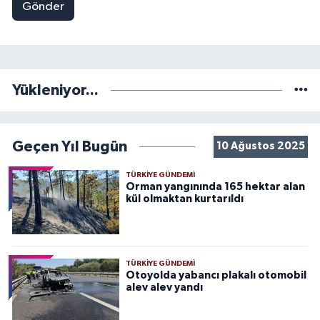
Gönder
Yükleniyor...
Geçen Yıl Bugün
10 Ağustos 2025
TÜRKIYE GÜNDEMI
Orman yangınında 165 hektar alan
kül olmaktan kurtarıldı
TÜRKIYE GÜNDEMI
Otoyolda yabancı plakalı otomobil
alev alev yandı