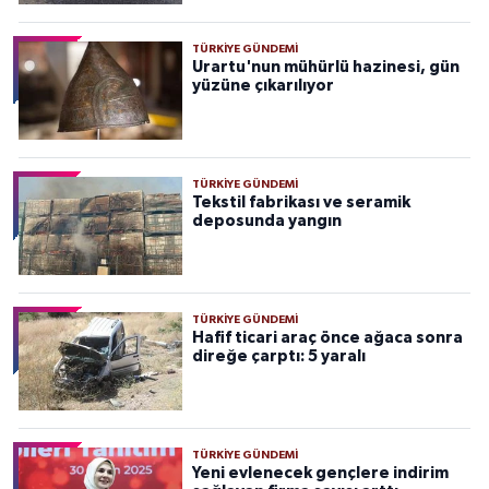
TÜRKIYE GÜNDEMI
Urartu'nun mühürlü hazinesi, gün
yüzüne çıkarılıyor
TÜRKIYE GÜNDEMI
Tekstil fabrikası ve seramik
deposunda yangın
TÜRKIYE GÜNDEMI
Hafif ticari araç önce ağaca sonra
direğe çarptı: 5 yaralı
TÜRKIYE GÜNDEMI
Yeni evlenecek gençlere indirim