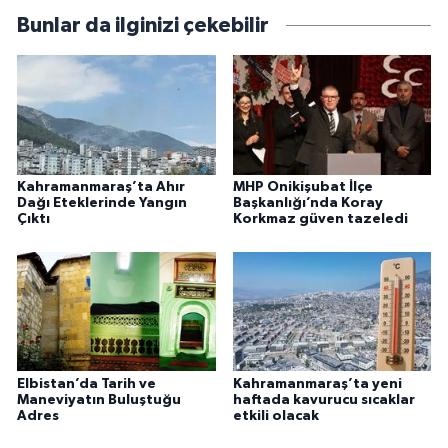
Bunlar da ilginizi çekebilir
Kahramanmaraş’ta Ahır
MHP Onikişubat İlçe
Dağı Eteklerinde Yangın
Başkanlığı’nda Koray
Çıktı
Korkmaz güven tazeledi
Elbistan’da Tarih ve
Kahramanmaraş’ta yeni
Maneviyatın Buluştuğu
haftada kavurucu sıcaklar
Adres
etkili olacak