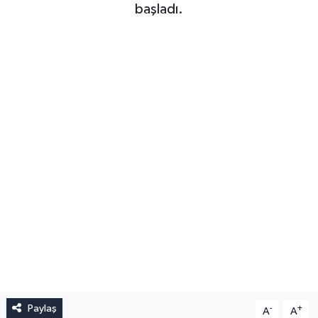
başladı.
Paylaş
-
+
A
A