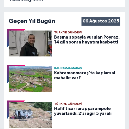
Geçen Yıl Bugün
06 Ağustos 2025
TÜRKIYE GÜNDEMI
Başına sopayla vurulan Poyraz,
14 gün sonra hayatını kaybetti
KAHRAMANMARAŞ
Kahramanmaraş’ta kaç kırsal
mahalle var?
TÜRKIYE GÜNDEMI
Hafif ticari araç şarampole
yuvarlandı: 2’si ağır 5 yaralı