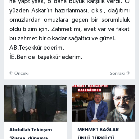
ne yaptıysak, o daha büyük karşılık verdi. O
yüzden Aşkar’ın hazırlanması, çıkışı, dağıtımı
omuzlardan omuzlara geçen bir sorumluluk
oldu bizim için. Zahmet mi, evet var ve fakat
bu zahmet bir o kadar sağaltıcı ve güzel.
AB.Teşekkür ederim.
İE.Ben de teşekkür ederim.
Önceki
Sonraki
Abdullah Tekinşen
MEHMET BAĞLAR
‘Rusya, dünyaya
ÜNLÜ TÜRKÜCÜ