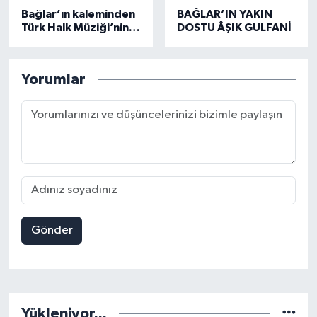
Bağlar’ın kaleminden
BAĞLAR’IN YAKIN
Türk Halk Müziği’nin
DOSTU ÂŞIK GULFANİ
eski üstatlarından
Burhan Leblebici
Yorumlar
Gönder
Yükleniyor...