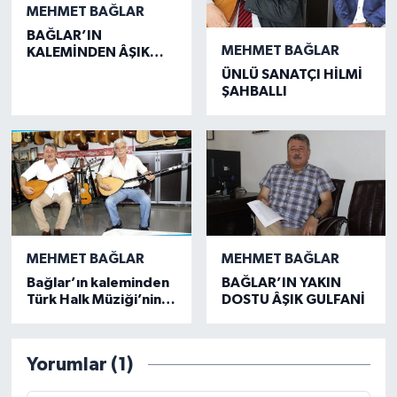
MEHMET BAĞLAR
BAĞLAR’IN
MEHMET BAĞLAR
KALEMİNDEN ÂŞIK
MAHSUNİ ŞERİF’İN
ÜNLÜ SANATÇI HİLMİ
TÜRKÜLERİ!
ŞAHBALLI
MEHMET BAĞLAR
MEHMET BAĞLAR
Bağlar’ın kaleminden
BAĞLAR’IN YAKIN
Türk Halk Müziği’nin
DOSTU ÂŞIK GULFANİ
eski üstatlarından
Burhan Leblebici
Yorumlar (1)