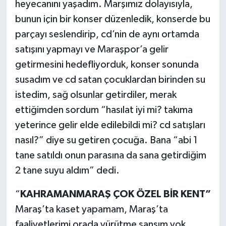
heyecanını yaşadım. Marşımız dolayısıyla,
bunun için bir konser düzenledik, konserde bu
parçayı seslendirip, cd’nin de aynı ortamda
satışını yapmayı ve Maraşpor’a gelir
getirmesini hedefliyorduk, konser sonunda
susadım ve cd satan çocuklardan birinden su
istedim, sağ olsunlar getirdiler, merak
ettiğimden sordum “hasılat iyi mi? takıma
yeterince gelir elde edilebildi mi? cd satışları
nasıl?” diye su getiren çocuğa. Bana “abi 1
tane satıldı onun parasına da sana getirdiğim
2 tane suyu aldım” dedi.
“
KAHRAMANMARAŞ ÇOK ÖZEL BİR KENT”
Maraş’ta kaset yapamam, Maraş’ta
faaliyetlerimi orada yürütme şansım yok.