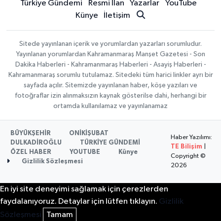
Türkiye Gündemi
Resmi İlan
Yazarlar
YouTube
Künye
İletişim
Sitede yayınlanan içerik ve yorumlardan yazarları sorumludur.
Yayınlanan yorumlardan Kahramanmaraş Manşet Gazetesi - Son
Dakika Haberleri - Kahramanmaraş Haberleri - Asayiş Haberleri -
Kahramanmaraş sorumlu tutulamaz. Sitedeki tüm harici linkler ayrı bir
sayfada açılır. Sitemizde yayınlanan haber, köşe yazıları ve
fotoğraflar izin alınmaksızın kaynak gösterilse dahi, herhangi bir
ortamda kullanılamaz ve yayınlanamaz
BÜYÜKŞEHİR
ONİKİŞUBAT
Haber Yazılımı:
DULKADİROĞLU
TÜRKİYE GÜNDEMİ
TE Bilişim
|
ÖZEL HABER
YOUTUBE
Künye
Copyright ©
Gizlilik Sözleşmesi
2026
En iyi site deneyimi sağlamak için çerezlerden
faydalanıyoruz. Detaylar için lütfen tıklayın.
Gizlilik
Sözleşmesi
Tamam