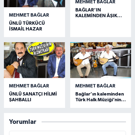
MEHMET BAĞLAR
BAĞLAR’IN
MEHMET BAĞLAR
KALEMİNDEN ÂŞIK
MAHSUNİ ŞERİF’İN
ÜNLÜ TÜRKÜCÜ
TÜRKÜLERİ!
İSMAİL HAZAR
MEHMET BAĞLAR
MEHMET BAĞLAR
ÜNLÜ SANATÇI HİLMİ
Bağlar’ın kaleminden
ŞAHBALLI
Türk Halk Müziği’nin
eski üstatlarından
Burhan Leblebici
Yorumlar