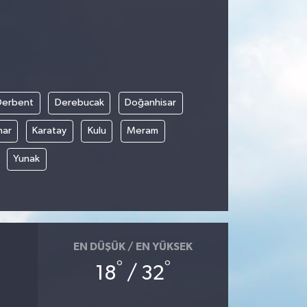
Derbent
Derebucak
Doğanhisar
nar
Karatay
Kulu
Meram
Yunak
EN DÜŞÜK / EN YÜKSEK
°
°
18
/ 32