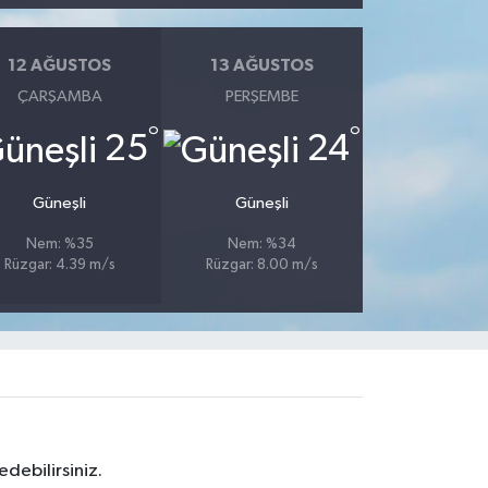
12 AĞUSTOS
13 AĞUSTOS
ÇARŞAMBA
PERŞEMBE
°
°
25
24
Güneşli
Güneşli
Nem: %35
Nem: %34
Rüzgar: 4.39 m/s
Rüzgar: 8.00 m/s
debilirsiniz.