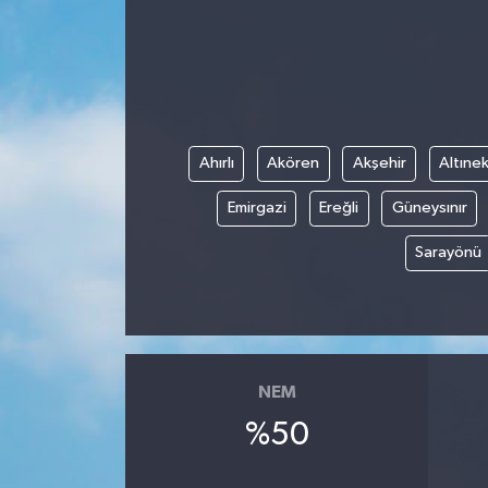
Ahırlı
Akören
Akşehir
Altınek
Emirgazi
Ereğli
Güneysınır
Sarayönü
NEM
%50