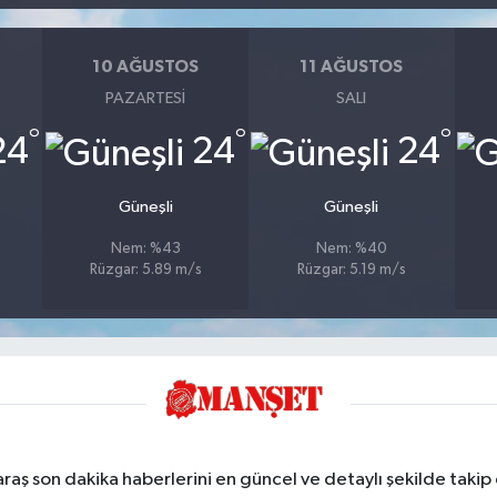
10 AĞUSTOS
11 AĞUSTOS
PAZARTESI
SALI
°
°
°
24
24
24
Güneşli
Güneşli
Nem: %43
Nem: %40
Rüzgar: 5.89 m/s
Rüzgar: 5.19 m/s
ş son dakika haberlerini en güncel ve detaylı şekilde takip e