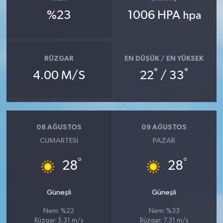
%23
1006 HPA
hpa
RÜZGAR
EN DÜŞÜK / EN YÜKSEK
°
°
4.00 M/S
22
/ 33
08 AĞUSTOS
09 AĞUSTOS
CUMARTESI
PAZAR
°
°
28
28
Güneşli
Güneşli
Nem: %22
Nem: %33
Rüzgar: 5.31 m/s
Rüzgar: 7.31 m/s