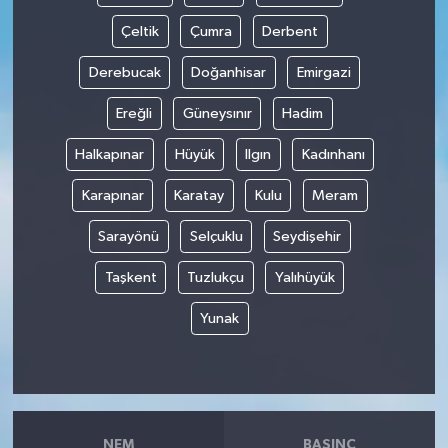
Çeltik
Çumra
Derbent
Derebucak
Doğanhisar
Emirgazi
Ereğli
Güneysınır
Hadim
Halkapınar
Hüyük
Ilgın
Kadınhanı
Karapınar
Karatay
Kulu
Meram
Sarayönü
Selçuklu
Seydişehir
Taşkent
Tuzlukçu
Yalıhüyük
Yunak
NEM
BASINÇ