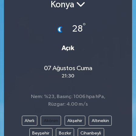
Konya
°
28
Açık
07 Ağustos Cuma
21:30
Nem: %23, Basınç: 1006 hpa hPa,
Rüzgar: 4.00 m/s
Ahırlı
Akören
Akşehir
Altınekin
Beyşehir
Bozkır
Cihanbeyli