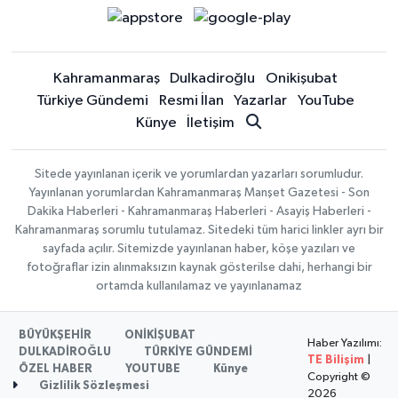
Kahramanmaraş
Dulkadiroğlu
Onikişubat
Türkiye Gündemi
Resmi İlan
Yazarlar
YouTube
Künye
İletişim
Sitede yayınlanan içerik ve yorumlardan yazarları sorumludur.
Yayınlanan yorumlardan Kahramanmaraş Manşet Gazetesi - Son
Dakika Haberleri - Kahramanmaraş Haberleri - Asayiş Haberleri -
Kahramanmaraş sorumlu tutulamaz. Sitedeki tüm harici linkler ayrı bir
sayfada açılır. Sitemizde yayınlanan haber, köşe yazıları ve
fotoğraflar izin alınmaksızın kaynak gösterilse dahi, herhangi bir
ortamda kullanılamaz ve yayınlanamaz
BÜYÜKŞEHİR
ONİKİŞUBAT
Haber Yazılımı:
DULKADİROĞLU
TÜRKİYE GÜNDEMİ
TE Bilişim
|
ÖZEL HABER
YOUTUBE
Künye
Copyright ©
Gizlilik Sözleşmesi
2026