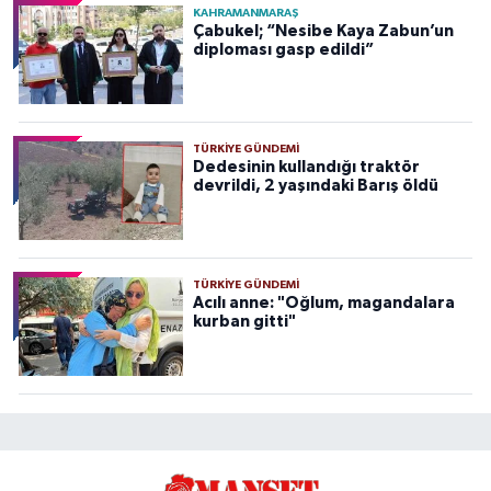
KAHRAMANMARAŞ
Çabukel; “Nesibe Kaya Zabun’un
diploması gasp edildi”
TÜRKIYE GÜNDEMI
Dedesinin kullandığı traktör
devrildi, 2 yaşındaki Barış öldü
TÜRKIYE GÜNDEMI
Acılı anne: "Oğlum, magandalara
kurban gitti"