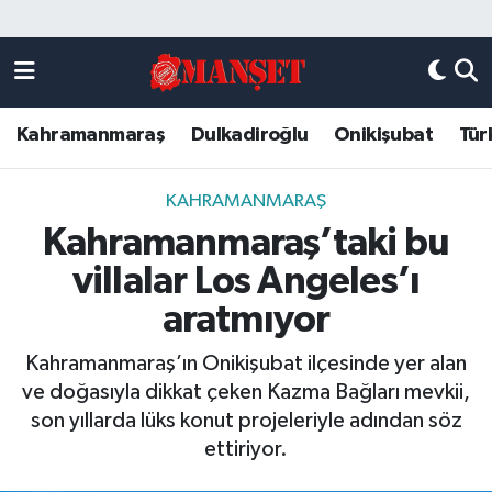
Künye
Kahramanmaraş Nöbetçi Eczaneler
Kahramanmaraş
Dulkadiroğlu
Onikişubat
Tür
DULKADİROĞLU
Kahramanmaraş Hava Durumu
KAHRAMANMARAŞ
Kahramanmaraş Trafik Yoğunluk Haritası
KAHRAMANMARAŞ
Kahramanmaraş’taki bu
ONİKİŞUBAT
Süper Lig Puan Durumu ve Fikstür
villalar Los Angeles’ı
ÖZEL HABER
Tüm Manşetler
aratmıyor
Kahramanmaraş’ın Onikişubat ilçesinde yer alan
Künye
Son Dakika Haberleri
ve doğasıyla dikkat çeken Kazma Bağları mevkii,
son yıllarda lüks konut projeleriyle adından söz
Haber Arşivi
ettiriyor.