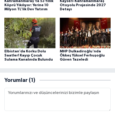
Kahramanmaraş’ta 53 Yıllık
Kayseri-Kahramanmaraş
Köprü Yıkılıyor: Yerine 10
Otoyolu Projesinde 2027
Milyon TL’lik Dev Yatırım
Detayı
Elbistan’da Korku Dolu
MHP Dulkadiroğlu'nda
Saatler! Kayıp Çocuk
Ökkeş Yüksel Ferhuşoğlu
Sulama Kanalında Bulundu
Güven Tazeledi
Yorumlar (1)