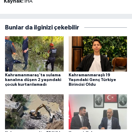
Kaynak:
İHA
Bunlar da ilginizi çekebilir
Kahramanmaraş'ta sulama
Kahramanmaraşlı 19
kanalına düşen 2 yaşındaki
Yaşındaki Genç Türkiye
çocuk kurtarılamadı
Birincisi Oldu