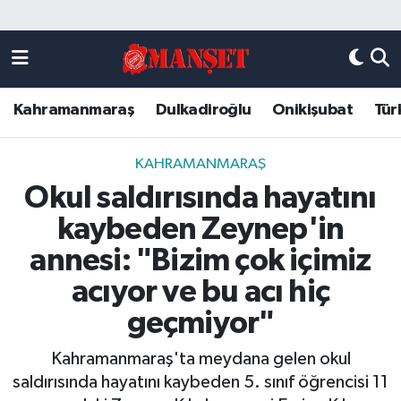
Künye
Kahramanmaraş Nöbetçi Eczaneler
Kahramanmaraş
Dulkadiroğlu
Onikişubat
Tür
DULKADİROĞLU
Kahramanmaraş Hava Durumu
KAHRAMANMARAŞ
Kahramanmaraş Trafik Yoğunluk Haritası
KAHRAMANMARAŞ
Okul saldırısında hayatını
ONİKİŞUBAT
Süper Lig Puan Durumu ve Fikstür
kaybeden Zeynep'in
ÖZEL HABER
Tüm Manşetler
annesi: "Bizim çok içimiz
acıyor ve bu acı hiç
Künye
Son Dakika Haberleri
geçmiyor"
Haber Arşivi
Kahramanmaraş'ta meydana gelen okul
saldırısında hayatını kaybeden 5. sınıf öğrencisi 11